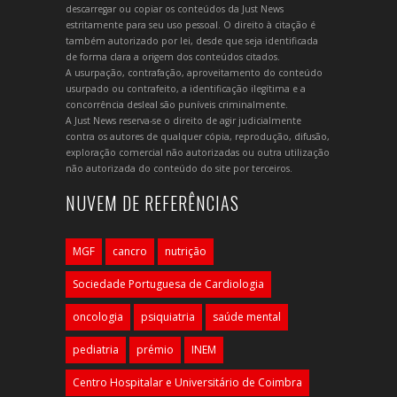
descarregar ou copiar os conteúdos da Just News
estritamente para seu uso pessoal. O direito à citação é
também autorizado por lei, desde que seja identificada
de forma clara a origem dos conteúdos citados.
A usurpação, contrafação, aproveitamento do conteúdo
usurpado ou contrafeito, a identificação ilegítima e a
concorrência desleal são puníveis criminalmente.
A Just News reserva-se o direito de agir judicialmente
contra os autores de qualquer cópia, reprodução, difusão,
exploração comercial não autorizadas ou outra utilização
não autorizada do conteúdo do site por terceiros.
NUVEM DE REFERÊNCIAS
MGF
cancro
nutrição
Sociedade Portuguesa de Cardiologia
oncologia
psiquiatria
saúde mental
pediatria
prémio
INEM
Centro Hospitalar e Universitário de Coimbra