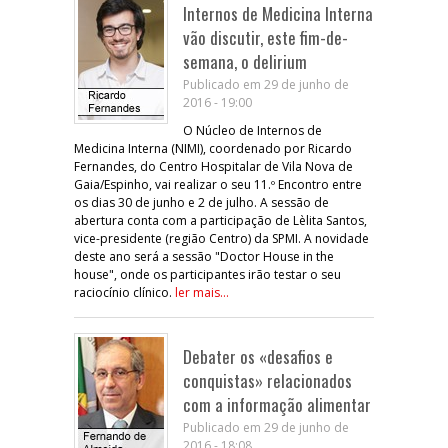
Internos de Medicina Interna
vão discutir, este fim-de-
semana, o delirium
Publicado em 29 de junho de
2016 - 19:00
O Núcleo de Internos de
Medicina Interna (NIMI), coordenado por Ricardo
Fernandes, do Centro Hospitalar de Vila Nova de
Gaia/Espinho, vai realizar o seu 11.º Encontro entre
os dias 30 de junho e 2 de julho. A sessão de
abertura conta com a participação de Lèlita Santos,
vice-presidente (região Centro) da SPMI. A novidade
deste ano será a sessão "Doctor House in the
house", onde os participantes irão testar o seu
raciocínio clínico.
ler mais...
Debater os «desafios e
conquistas» relacionados
com a informação alimentar
Publicado em 29 de junho de
2016 - 18:08