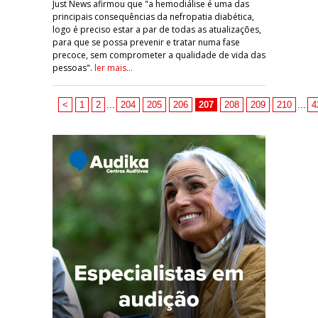
Just News afirmou que "a hemodiálise é uma das
principais consequências da nefropatia diabética,
logo é preciso estar a par de todas as atualizações,
para que se possa prevenir e tratar numa fase
precoce, sem comprometer a qualidade de vida das
pessoas".
ler mais...
<
1
2
...
204
205
206
207
208
209
210
...
4