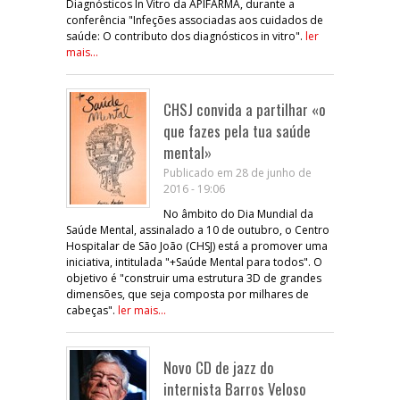
Diagnósticos In Vitro da APIFARMA, durante a
conferência "Infeções associadas aos cuidados de
saúde: O contributo dos diagnósticos in vitro".
ler
mais...
CHSJ convida a partilhar «o
que fazes pela tua saúde
mental»
Publicado em 28 de junho de
2016 - 19:06
No âmbito do Dia Mundial da
Saúde Mental, assinalado a 10 de outubro, o Centro
Hospitalar de São João (CHSJ) está a promover uma
iniciativa, intitulada "+Saúde Mental para todos". O
objetivo é "construir uma estrutura 3D de grandes
dimensões, que seja composta por milhares de
cabeças".
ler mais...
Novo CD de jazz do
internista Barros Veloso