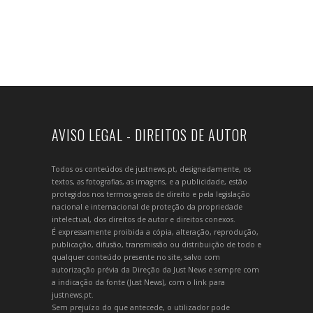
AVISO LEGAL - DIREITOS DE AUTOR
Todos os conteúdos de justnews.pt, designadamente, os
textos, as fotografias, as imagens, e a publicidade, estão
protegidos nos termos gerais de direito e pela legislação
nacional e internacional de proteção da propriedade
intelectual, dos direitos de autor e direitos conexos.
É expressamente proibida a cópia, alteração, reprodução,
publicação, difusão, transmissão ou distribuição de todo e
qualquer conteúdo presente no site, salvo com
autorização prévia da Direção da Just News e sempre com
a indicação da fonte (Just News), com o link para
justnews.pt.
Sem prejuízo do que antecede, o utilizador pode