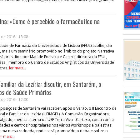
ina: «Como é percebido o farmacêutico na
»
 de 2016 - 13:08
dade de Farmácia da Universidade de Lisboa (FFUL) acolhe, dia
ra, mais um seminário promovido no âmbito do projeto Narrativa
rá presidida por Matilde Fonseca e Castro, diretora da FFUL,
sal, membro do Centro de Estudos Anglísticos da Universidade
tras.
ler mais...
amiliar da Lezíria: discutir, em Santarém, o
os de Saúde Primários
 de 2016 - 12:00
posições de Santarém vai receber, após o Verão, o II Encontro de
al e Familiar da Lezíria (II EIMGFL). A Comissão Organizadora,
algado, médica interna da USF Terra Viva - Cartaxo, conta com a
dades e centros hospitalares nos vários workshops e palestras
om uma mesa redonda, onde será promovido o debate sobre o
er mais...