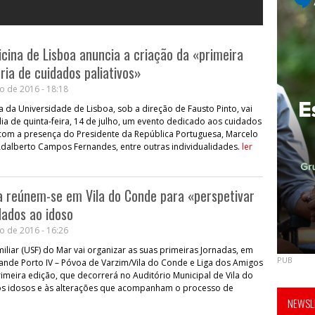
cina de Lisboa anuncia a criação da «primeira
ória de cuidados paliativos»
o de 2016 - 18:18
 da Universidade de Lisboa, sob a direção de Fausto Pinto, vai
ia de quinta-feira, 14 de julho, um evento dedicado aos cuidados
 com a presença do Presidente da República Portuguesa, Marcelo
Adalberto Campos Fernandes, entre outras individualidades.
ler
a reúnem-se em Vila do Conde para «perspetivar
dados ao idoso
o de 2016 - 16:26
liar (USF) do Mar vai organizar as suas primeiras Jornadas, em
PUB
ande Porto IV – Póvoa de Varzim/Vila do Conde e Liga dos Amigos
imeira edição, que decorrerá no Auditório Municipal de Vila do
os idosos e às alterações que acompanham o processo de
NEWSLE