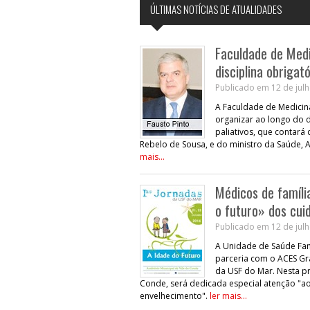
ÚLTIMAS NOTÍCIAS DE ATUALIDADES
Faculdade de Medi
disciplina obrigat
Publicado em 12 de julh
A Faculdade de Medicina
organizar ao longo do d
paliativos, que contará
Rebelo de Sousa, e do ministro da Saúde, 
mais...
Médicos de famíli
o futuro» dos cui
Publicado em 12 de julh
A Unidade de Saúde Fami
parceria com o ACES Gr
da USF do Mar. Nesta pr
Conde, será dedicada especial atenção "a
envelhecimento".
ler mais...