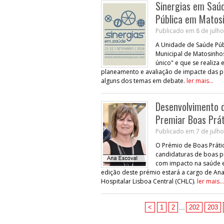
Sinergias em Saúd
Pública em Matos
Publicado em 8 de julho
A Unidade de Saúde Púb
Municipal de Matosinhos,
único" e que se realiza
planeamento e avaliação de impacte das po
alguns dos temas em debate.
ler mais...
Desenvolvimento 
Premiar Boas Prá
Publicado em 7 de julho
O Prémio de Boas Prátic
candidaturas de boas pr
com impacto na saúde e
edição deste prémio estará a cargo de An
Hospitalar Lisboa Central (CHLC).
ler mais...
<
1
2
...
202
203