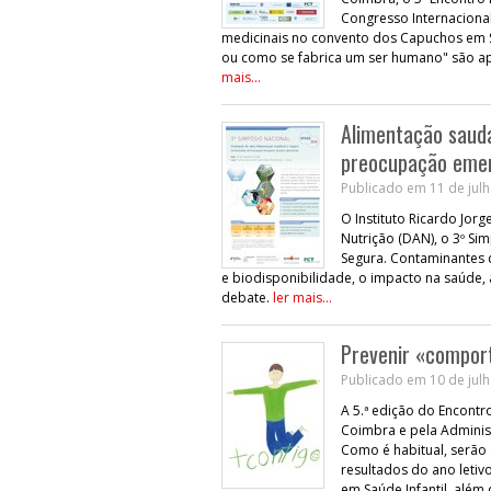
Congresso Internacional
medicinais no convento dos Capuchos em Si
ou como se fabrica um ser humano" são a
mais...
Alimentação saudá
preocupação eme
Publicado em 11 de julh
O Instituto Ricardo Jor
Nutrição (DAN), o 3º S
Segura. Contaminantes 
e biodisponibilidade, o impacto na saúde, 
debate.
ler mais...
Prevenir «comport
Publicado em 10 de julh
A 5.ª edição do Encont
Coimbra e pela Adminis
Como é habitual, serão
resultados do ano letivo
em Saúde Infantil, além 