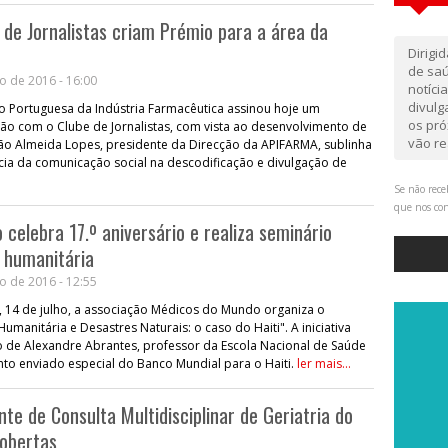
de Jornalistas criam Prémio para a área da
Dirigi
de saú
o de 2016 - 16:00
notíci
divul
o Portuguesa da Indústria Farmacêutica assinou hoje um
os pró
ão com o Clube de Jornalistas, com vista ao desenvolvimento de
vão re
oão Almeida Lopes, presidente da Direcção da APIFARMA, sublinha
ia da comunicação social na descodificação e divulgação de
Se não rece
que nos co
celebra 17.º aniversário e realiza seminário
 humanitária
o de 2016 - 12:55
, 14 de julho, a associação Médicos do Mundo organiza o
manitária e Desastres Naturais: o caso do Haiti". A iniciativa
o de Alexandre Abrantes, professor da Escola Nacional de Saúde
to enviado especial do Banco Mundial para o Haiti.
ler mais...
nte de Consulta Multidisciplinar de Geriatria do
cobertas