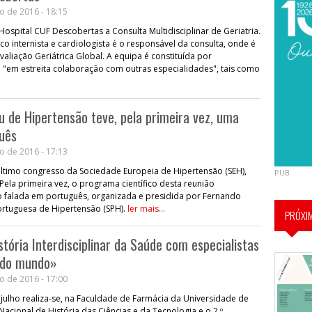
o de 2016 - 18:15
Hospital CUF Descobertas a Consulta Multidisciplinar de Geriatria.
co internista e cardiologista é o responsável da consulta, onde é
valiação Geriátrica Global. A equipa é constituída por
o "em estreita colaboração com outras especialidades", tais como
 de Hipertensão teve, pela primeira vez, uma
uês
o de 2016 - 17:13
último congresso da Sociedade Europeia de Hipertensão (SEH),
PUB
Pela primeira vez, o programa científico desta reunião
falada em português, organizada e presidida por Fernando
ortuguesa de Hipertensão (SPH).
ler mais...
PRÓXI
tória Interdisciplinar da Saúde com especialistas
s do mundo»
o de 2016 - 17:00
e julho realiza-se, na Faculdade de Farmácia da Universidade de
Nacional de História das Ciências e da Tecnologia e o 2.º