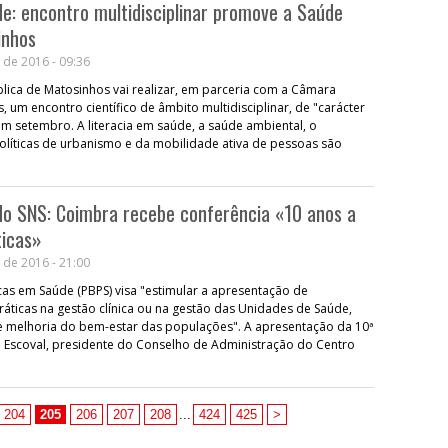
e: encontro multidisciplinar promove a Saúde
inhos
 de 2016 - 09:36
lica de Matosinhos vai realizar, em parceria com a Câmara
 um encontro científico de âmbito multidisciplinar, de "carácter
 em setembro. A literacia em saúde, a saúde ambiental, o
líticas de urbanismo e da mobilidade ativa de pessoas são
do SNS: Coimbra recebe conferência «10 anos a
ticas»
 de 2016 - 21:00
as em Saúde (PBPS) visa "estimular a apresentação de
áticas na gestão clínica ou na gestão das Unidades de Saúde,
 melhoria do bem-estar das populações". A apresentação da 10ª
a Escoval, presidente do Conselho de Administração do Centro
204
205
206
207
208
...
424
425
>