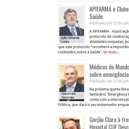
APIFARMA e Clube 
Saúde
Publicado em 12 de julh
A APIFARMA - Associaçã
protocolo de colaboraç
atividades conjuntas. J
que este protocolo "reconhece a importânc
conteúdos sobre a Saúde".
ler mais...
Médicos do Mundo 
sobre emergência
Publicado em 12 de julh
Na próxima quinta-feira
Seminário "Emergência Hu
conta com a intervençã
Pública, que dará o seu testemunho enquan
Gorjão Clara à fre
Hospital CUF Des