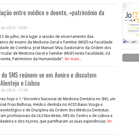
lação entre médico e doente, «património da
 de 2016 - 19:01
 12 de julho, terá lugar a sessão de encerramento das
os de ensino da Medicina Geral e Familiar (MGF) na Faculdade
idade de Coimbra. José Manuel Silva, bastonário da Ordem dos
cular de Medicina Geral e Familiar (MGF) nesta Faculdade, irá
-Doente, Património da Humanidade".
ler mais...
s do SNS reúnem-se em Aveiro e discutem
 Alentejo e Lisboa
 de 2016 - 17:00
heu hoje o 1.º Encontro Nacional de Medicina Dentária no SNS, um
osé Frias Bulhosa, médico dentista no ACES Baixo Vouga e
ontológico e de Disciplina da Ordem dos Médicos Dentistas
veram profissionais da ULS Nordeste, ARS do Centro e de Lisboa e
Madeira e dos Açores, que partilharam as suas experiências.
ler