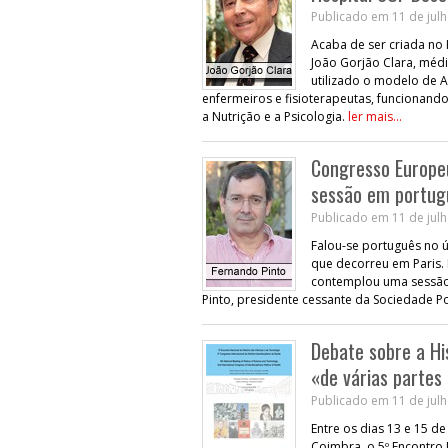
Publicado em 11 de julh
Acaba de ser criada no 
João Gorjão Clara, médi
utilizado o modelo de A
enfermeiros e fisioterapeutas, funcionand
a Nutrição e a Psicologia.
ler mais...
Congresso Europeu
sessão em portug
Publicado em 11 de julh
Falou-se português no 
que decorreu em Paris. 
contemplou uma sessão 
Pinto, presidente cessante da Sociedade P
Debate sobre a His
«de várias parte
Publicado em 11 de julh
Entre os dias 13 e 15 d
Coimbra, o 5º Encontro 