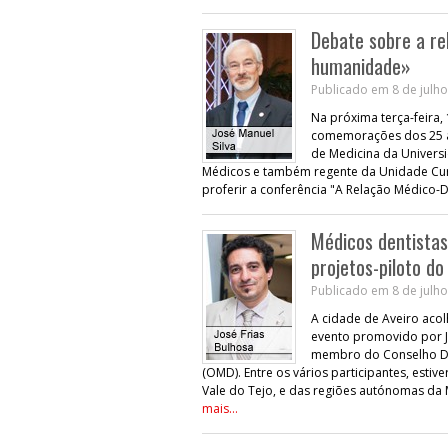
Debate sobre a re
humanidade»
Publicado em 8 de julho
Na próxima terça-feira,
comemorações dos 25 an
de Medicina da Univers
Médicos e também regente da Unidade Curri
proferir a conferência "A Relação Médico
Médicos dentista
projetos-piloto do
Publicado em 8 de julho
A cidade de Aveiro acol
evento promovido por J
membro do Conselho De
(OMD). Entre os vários participantes, esti
Vale do Tejo, e das regiões autónomas da 
mais...