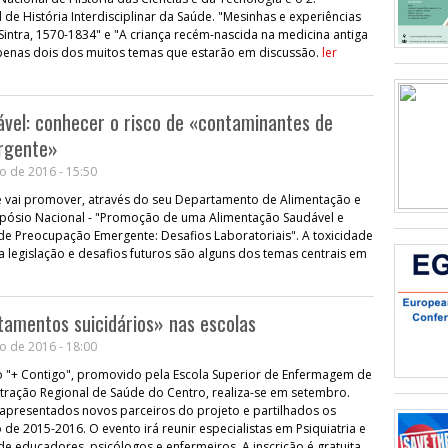
 de História Interdisciplinar da Saúde. "Mesinhas e experiências
ntra, 1570-1834" e "A criança recém-nascida na medicina antiga
penas dois dos muitos temas que estarão em discussão.
ler
vel: conhecer o risco de «contaminantes de
rgente»
o de 2016 - 15:50
ge vai promover, através do seu Departamento de Alimentação e
impósio Nacional - "Promoção de uma Alimentação Saudável e
de Preocupação Emergente: Desafios Laboratoriais". A toxicidade
a legislação e desafios futuros são alguns dos temas centrais em
amentos suicidários» nas escolas
o de 2016 - 18:00
ro "+ Contigo", promovido pela Escola Superior de Enfermagem de
tração Regional de Saúde do Centro, realiza-se em setembro.
 apresentados novos parceiros do projeto e partilhados os
 de 2015-2016. O evento irá reunir especialistas em Psiquiatria e
de educadores, psicólogos e enfermeiros. A inscrição é gratuita.