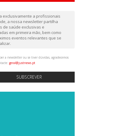
da exclusivamente a profissionais
de, a nossa newsletter partilha
as de saúde exclusivas e
gadas em primeira mão, bem como
ximos eventos relevantes que se
alizar.
ber a newsletter ou se tiver dúvidas, agradecemos
ntacte:
geral@justnews.pt
SUBSCREVER