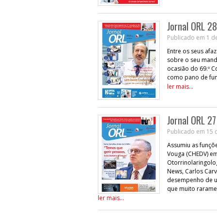
Jornal ORL 28
Publicado em 1 d
Entre os seus afa
sobre o seu manda
ocasião do 69.º 
como pano de fund
ler mais...
Jornal ORL 27
Publicado em 15 d
Assumiu as funçõe
Vouga (CHEDV) em 
Otorrinolaringolog
News, Carlos Car
desempenho de um
que muito rarame
ler mais...