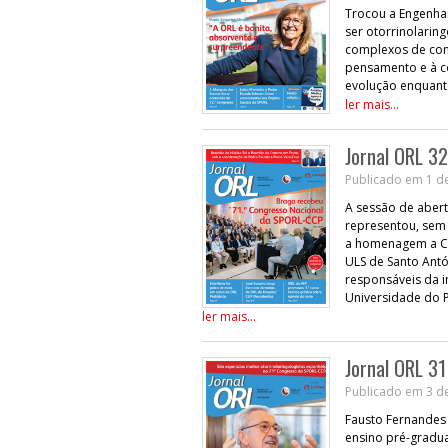
Trocou a Engenha
ser otorrinolaring
complexos de con
pensamento e à c
evolução enquant
ler mais...
Jornal ORL 32
Publicado em 1 d
A sessão de abert
representou, sem
a homenagem a Cec
ULS de Santo Antó
responsáveis da in
Universidade do P
ler mais...
Jornal ORL 31
Publicado em 3 de
Fausto Fernandes
ensino pré-gradu