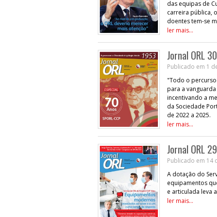
das equipas de C
carreira pública,
doentes tem-se ma
ler mais...
Jornal ORL 30
Publicado em 1 de
"Todo o percurso 
para a vanguarda d
incentivando a me
da Sociedade Port
de 2022 a 2025.
ler mais...
Jornal ORL 29
Publicado em 14 
A dotação do Serv
equipamentos que
e articulada leva 
ler mais...