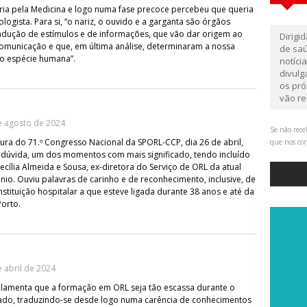
ria pela Medicina e logo numa fase precoce percebeu que queria
ologista. Para si, “o nariz, o ouvido e a garganta são órgãos
dução de estímulos e de informações, que vão dar origem ao
Dirigi
omunicação e que, em última análise, determinaram a nossa
de saú
o espécie humana”.
notíci
divul
os pró
vão re
e agosto de 2024
Se não rece
ura do 71.º Congresso Nacional da SPORL-CCP, dia 26 de abril,
que nos co
 dúvida, um dos momentos com mais significado, tendo incluído
ília Almeida e Sousa, ex-diretora do Serviço de ORL da atual
nio. Ouviu palavras de carinho e de reconhecimento, inclusive, de
stituição hospitalar a que esteve ligada durante 38 anos e até da
orto.
 abril de 2024
 lamenta que a formação em ORL seja tão escassa durante o
ado, traduzindo-se desde logo numa carência de conhecimentos