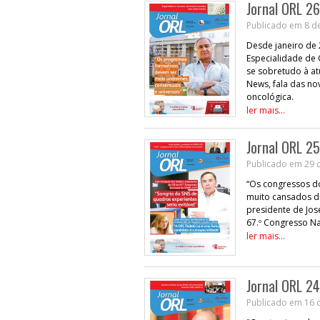
Jornal ORL 26
Publicado em 8 d
Desde janeiro de 
Especialidade de
se sobretudo à at
News, fala das n
oncológica.
ler mais...
Jornal ORL 25
Publicado em 29 
“Os congressos d
muito cansados d
presidente de Jo
67.º Congresso N
ler mais...
Jornal ORL 24
Publicado em 16 d