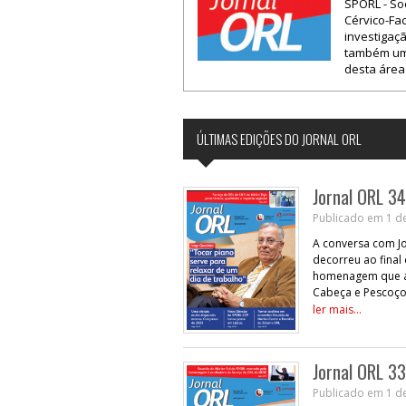
SPORL - So
Cérvico-Fac
investigaç
também uma
desta área
ÚLTIMAS EDIÇÕES DO JORNAL ORL
Jornal ORL 34
Publicado em 1 d
A conversa com Jo
decorreu ao final
homenagem que a 
Cabeça e Pescoço 
ler mais...
Jornal ORL 33
Publicado em 1 d