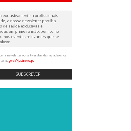
da exclusivamente a profissionais
de, a nossa newsletter partilha
as de saúde exclusivas e
gadas em primeira mão, bem como
ximos eventos relevantes que se
alizar.
ber a newsletter ou se tiver dúvidas, agradecemos
ntacte:
geral@justnews.pt
SUBSCREVER