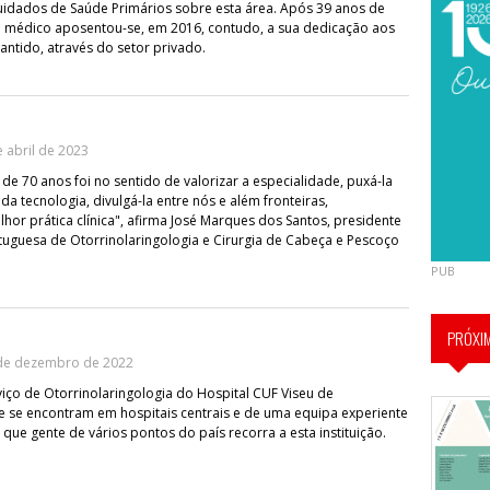
uidados de Saúde Primários sobre esta área. Após 39 anos de
 o médico aposentou-se, em 2016, contudo, a sua dedicação aos
ntido, através do setor privado.
 abril de 2023
de 70 anos foi no sentido de valorizar a especialidade, puxá-la
a tecnologia, divulgá-la entre nós e além fronteiras,
lhor prática clínica", afirma José Marques dos Santos, presidente
uguesa de Otorrinolaringologia e Cirurgia de Cabeça e Pescoço
PUB
PRÓXI
de dezembro de 2022
iço de Otorrinolaringologia do Hospital CUF Viseu de
 se encontram em hospitais centrais e de uma equipa experiente
a que gente de vários pontos do país recorra a esta instituição.