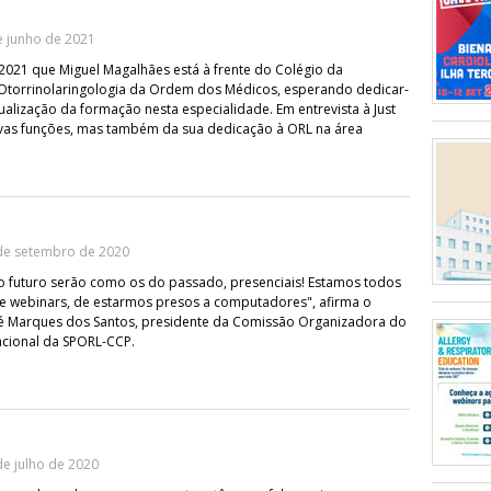
e junho de 2021
2021 que Miguel Magalhães está à frente do Colégio da
 Otorrinolaringologia da Ordem dos Médicos, esperando dedicar-
ualização da formação nesta especialidade. Em entrevista à Just
ovas funções, mas também da sua dedicação à ORL na área
de setembro de 2020
o futuro serão como os do passado, presenciais! Estamos todos
e webinars, de estarmos presos a computadores", afirma o
sé Marques dos Santos, presidente da Comissão Organizadora do
acional da SPORL-CCP.
e julho de 2020