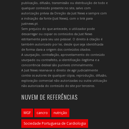
publicação, difusão, transmissão ou distribuição de todo e
qualquer conteúdo presente no site, salvo com
autorização prévia da Direção da Just News e sempre com
a indicação da fonte (Just News), com o link para
justnews.pt.
Sem prejuízo do que antecede, o utilizador pode
descarregar ou copiar os conteúdos da Just News
estritamente para seu uso pessoal. O direito à citação é
também autorizado por lei, desde que seja identificada
de forma clara a origem dos conteúdos citados.
A usurpação, contrafação, aproveitamento do conteúdo
usurpado ou contrafeito, a identificação ilegítima e a
concorrência desleal são puníveis criminalmente.
A Just News reserva-se o direito de agir judicialmente
contra os autores de qualquer cópia, reprodução, difusão,
exploração comercial não autorizadas ou outra utilização
não autorizada do conteúdo do site por terceiros.
NUVEM DE REFERÊNCIAS
MGF
cancro
nutrição
Sociedade Portuguesa de Cardiologia