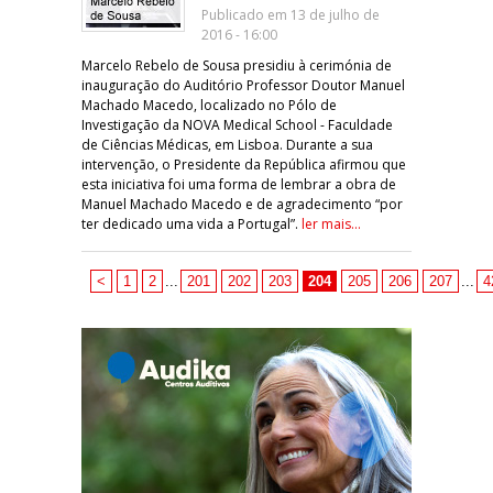
Publicado em 13 de julho de
2016 - 16:00
Marcelo Rebelo de Sousa presidiu à cerimónia de
inauguração do Auditório Professor Doutor Manuel
Machado Macedo, localizado no Pólo de
Investigação da NOVA Medical School - Faculdade
de Ciências Médicas, em Lisboa. Durante a sua
intervenção, o Presidente da República afirmou que
esta iniciativa foi uma forma de lembrar a obra de
Manuel Machado Macedo e de agradecimento “por
ter dedicado uma vida a Portugal”.
ler mais...
<
1
2
...
201
202
203
204
205
206
207
...
4