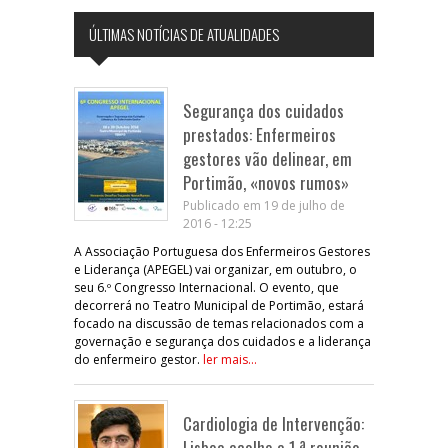
ÚLTIMAS NOTÍCIAS DE ATUALIDADES
Segurança dos cuidados
prestados: Enfermeiros
gestores vão delinear, em
Portimão, «novos rumos»
Publicado em 19 de julho de
2016 - 12:25
A Associação Portuguesa dos Enfermeiros Gestores
e Liderança (APEGEL) vai organizar, em outubro, o
seu 6.º Congresso Internacional. O evento, que
decorrerá no Teatro Municipal de Portimão, estará
focado na discussão de temas relacionados com a
governação e segurança dos cuidados e a liderança
do enfermeiro gestor.
ler mais...
Cardiologia de Intervenção:
Lisboa acolhe a 1.ª reunião