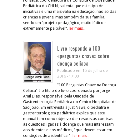
Fonseca, coordenadora da Consulta de Obesidade
Pediátrica do CHLN, salienta que este tipo de
iniciativas é uma mais-valia na educação, não só das
crianças e jovens, mas também da sua família,
sendo um "projeto pedagógico, muito lúdico e
extremamente palpável".
ler mais...
Livro responde a 100
«perguntas chave» sobre
doença celíaca
Publicado em 15 de julho de
2016 - 17:00
"100 Perguntas Chave na Doença
Celíaca" é o título do livro coordenado por Jorge
Amil Dias, responsável pela Unidade de
Gastrenterologia Pediátrica do Centro Hospitalar de
São João. Em entrevista à Just News, o pediatra e
gastrenterologista pediátrico explica que este
manual tem como objetivo dar respostas concisas
às questões ligadas à doença que mais interessam
aos doentes e aos médicos, "que devem estar em
condições de a identificar".
ler mais...