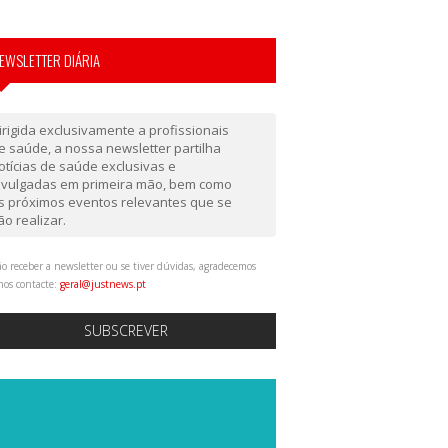
EWSLETTER DIÁRIA
irigida exclusivamente a profissionais
e saúde, a nossa newsletter partilha
otícias de saúde exclusivas e
ivulgadas em primeira mão, bem como
s próximos eventos relevantes que se
ão realizar.
o receber a newsletter ou se tiver dúvidas, agradecemos
nos contacte:
geral@justnews.pt
SUBSCREVER