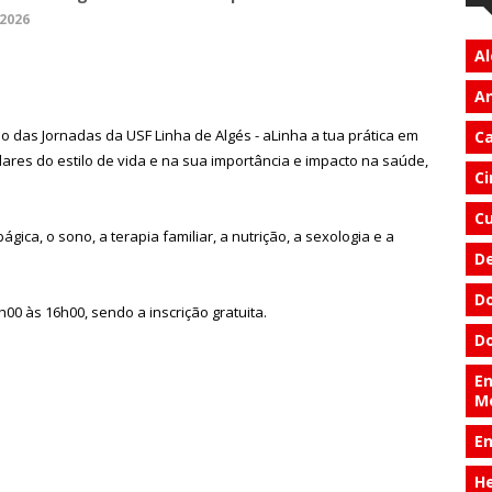
 2026
Al
An
ão das Jornadas da USF Linha de Algés - aLinha a tua prática em
Ca
lares do estilo de vida e na sua importância e impacto na saúde,
Ci
Cu
ca, o sono, a terapia familiar, a nutrição, a sexologia e a
D
Do
00 às 16h00, sendo a inscrição gratuita.
Do
En
M
E
He