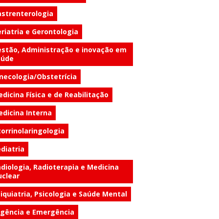
strenterologia
riatria e Gerontologia
stão, Administração e inovação em
aúde
necologia/Obstetrícia
dicina Física e de Reabilitação
dicina Interna
orrinolaringologia
diatria
diologia, Radioterapia e Medicina
clear
iquiatria, Psicologia e Saúde Mental
gência e Emergência