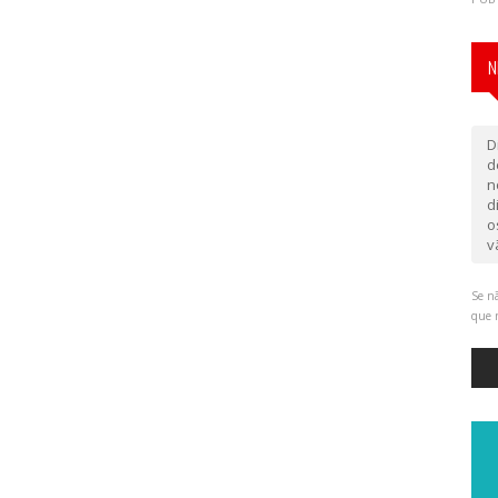
N
D
d
n
d
o
v
Se nã
que 