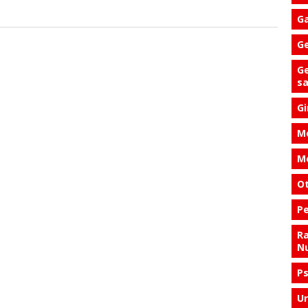
Ga
Ge
Ge
s
Gi
Me
Me
Ot
Pe
Ra
Nu
Ps
Ur