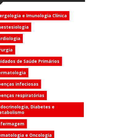
ergologia e Imunologia Clínica
estesiologia
rdiologia
rurgia
idados de Saúde Primários
ermatologia
enças infeciosas
enças respiratórias
docrinologia, Diabetes e
etabolismo
nfermagem
matologia e Oncologia