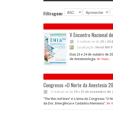
Filtragem:
V Encontro Nacional de
A realizar-se de
23
a
24 
Localização:
Hotel MH P
Dias 23 e 24 de outubro de 20
de Anestesiologia.
ler mais...
Congresso «O Norte da Anestesia 2
A realizar-se de
19
a
21 de novembro de 
"The thin red lines" é o lema do Congresso "O 
da Dor, Emergência e Cuidados Intensivos".
ler m