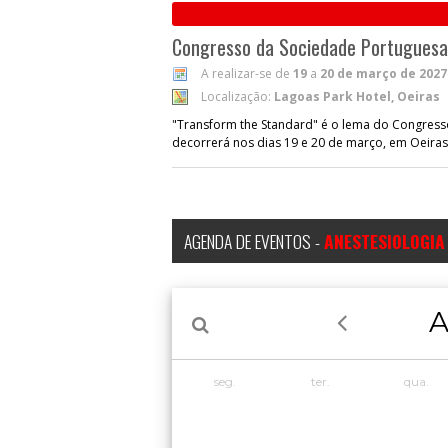
Congresso da Sociedade Portuguesa
A realizar-se de
19
a
20 de março de 2027
Localização:
Lagoas Park Hotel, Oeiras
"Transform the Standard" é o lema do Congress
decorrerá nos dias 19 e 20 de março, em Oeiras
AGENDA DE EVENTOS -
ANESTESIOLOGIA
A
seg.
ter.
qua.