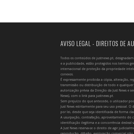
AVISO LEGAL - DIREITOS DE A
Todos os conteúdos de justnews.pt, designadament
e a publicidade, estão protegidos nos termos gera
internacional de proteção da propriedade intelec
conexos.
É expressamente proibida a cópia, alteração, re
transmissão ou distribuição de todo e qualquer
autorização prévia da Direção da Just News e se
News), com o link para justnews.pt.
Sem prejuízo do que antecede, o utilizador pod
Just News estritamente para seu uso pessoal. O
por lei, desde que seja identificada de forma cl
A usurpação, contrafação, aproveitamento do c
identificação ilegítima e a concorrência desleal
A Just News reserva-se o direito de agir judicia
reprodução, difusão, exploração comercial não 