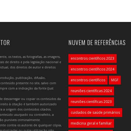
UTOR
NUVEM DE REFERÊNCIAS
e, os textos, as fotografias, as imagens,
encontros científicos 2023
is de direito e pela legislação nacional e
tual, dos direitos de autor e direitos
encontros científicos 2024
produção, publicação, difusão,
encontros científicos
MGF
 conteúdo presente no site, salvo com
mpre com a indicação da fonte (Just
reuniões científicas 2024
e descarregar ou copiar os conteúdos da
reuniões científicas 2023
 direito à citação é também autorizado
ara a origem dos conteúdos citados.
cuidados de saúde primários
onteúdo usurpado ou contrafeito, a
 são puníveis criminalmente.
medicina geral e familiar
lmente contra os autores de qualquer cópia,
autorizadas ou outra utilização não