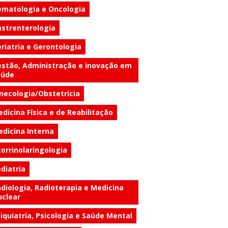
matologia e Oncologia
strenterologia
riatria e Gerontologia
stão, Administração e inovação em
aúde
necologia/Obstetrícia
dicina Física e de Reabilitação
dicina Interna
orrinolaringologia
diatria
diologia, Radioterapia e Medicina
clear
iquiatria, Psicologia e Saúde Mental