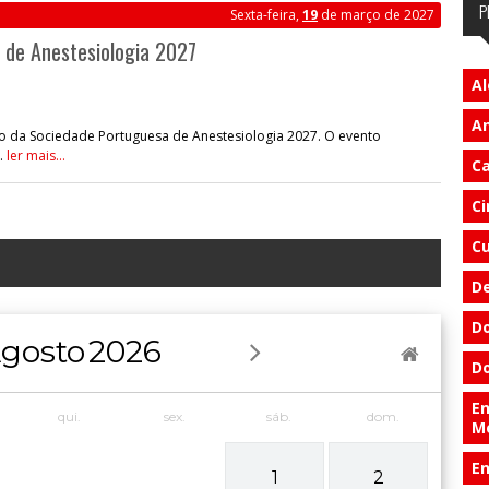
P
Sexta-feira,
19
de março de 2027
 de Anestesiologia 2027
Al
An
o da Sociedade Portuguesa de Anestesiologia 2027. O evento
.
ler mais...
Ca
Ci
Cu
D
Do
gosto
2026
Do
En
qui.
sex.
sáb.
dom.
M
E
1
2