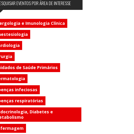
ESQUISAR EVENTOS POR ÁREA DE INTERESSE
ergologia e Imunologia Clínica
estesiologia
rdiologia
rurgia
idados de Saúde Primários
ermatologia
enças infeciosas
enças respiratórias
docrinologia, Diabetes e
etabolismo
nfermagem