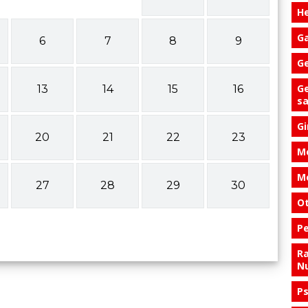
He
Ga
6
7
8
9
Ge
Ge
13
14
15
16
s
Gi
20
21
22
23
Me
Me
27
28
29
30
Ot
Pe
Ra
Nu
Ps