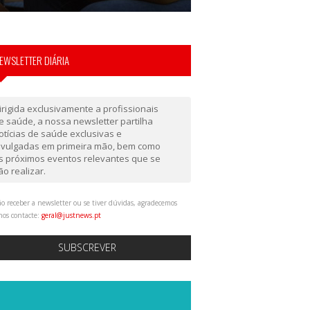
EWSLETTER DIÁRIA
irigida exclusivamente a profissionais
e saúde, a nossa newsletter partilha
otícias de saúde exclusivas e
ivulgadas em primeira mão, bem como
s próximos eventos relevantes que se
ão realizar.
o receber a newsletter ou se tiver dúvidas, agradecemos
nos contacte:
geral@justnews.pt
SUBSCREVER