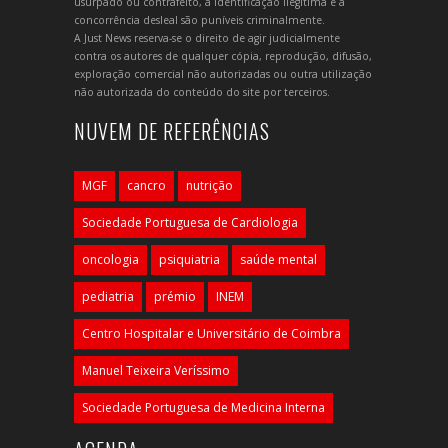
usurpado ou contrafeito, a identificação ilegítima e a
concorrência desleal são puníveis criminalmente.
A Just News reserva-se o direito de agir judicialmente
contra os autores de qualquer cópia, reprodução, difusão,
exploração comercial não autorizadas ou outra utilização
não autorizada do conteúdo do site por terceiros.
NUVEM DE REFERÊNCIAS
MGF
cancro
nutrição
Sociedade Portuguesa de Cardiologia
oncologia
psiquiatria
saúde mental
pediatria
prémio
INEM
Centro Hospitalar e Universitário de Coimbra
Manuel Teixeira Veríssimo
Sociedade Portuguesa de Medicina Interna