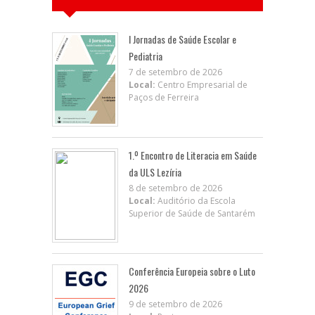
I Jornadas de Saúde Escolar e
Pediatria
7 de setembro de 2026
Local:
Centro Empresarial de
Paços de Ferreira
1.º Encontro de Literacia em Saúde
da ULS Lezíria
8 de setembro de 2026
Local:
Auditório da Escola
Superior de Saúde de Santarém
Conferência Europeia sobre o Luto
2026
9 de setembro de 2026