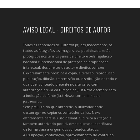
AVISO LEGAL - DIREITOS DE AUTOR
Todos os conteúdos de justnews.pt, designadamente, os
textos, as fotografias, as imagens, e a publicidade, estão
protegidos nos termos gerais de direito e pela legislação
nacional e internacional de proteção da propriedade
intelectual, dos direitos de autor e direitos conexos.
É expressamente proibida a cópia, alteração, reprodução,
publicação, difusão, transmissão ou distribuição de todo e
qualquer conteúdo presente no site, salvo com
autorização prévia da Direção da Just News e sempre com
a indicação da fonte (Just News), com o link para
justnews.pt.
Sem prejuízo do que antecede, o utilizador pode
descarregar ou copiar os conteúdos da Just News
estritamente para seu uso pessoal. O direito à citação é
também autorizado por lei, desde que seja identificada
de forma clara a origem dos conteúdos citados.
A usurpação, contrafação, aproveitamento do conteúdo