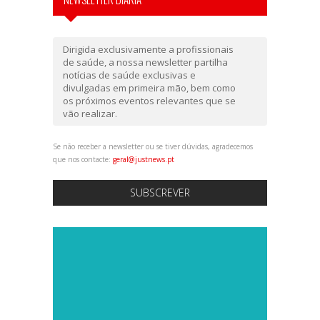
Dirigida exclusivamente a profissionais
de saúde, a nossa newsletter partilha
notícias de saúde exclusivas e
divulgadas em primeira mão, bem como
os próximos eventos relevantes que se
vão realizar.
Se não receber a newsletter ou se tiver dúvidas, agradecemos
que nos contacte:
geral@justnews.pt
SUBSCREVER