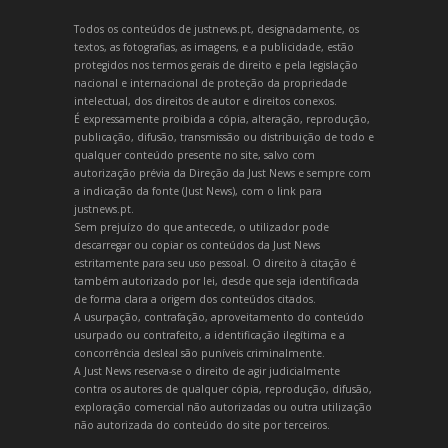
Todos os conteúdos de justnews.pt, designadamente, os
textos, as fotografias, as imagens, e a publicidade, estão
protegidos nos termos gerais de direito e pela legislação
nacional e internacional de proteção da propriedade
intelectual, dos direitos de autor e direitos conexos.
É expressamente proibida a cópia, alteração, reprodução,
publicação, difusão, transmissão ou distribuição de todo e
qualquer conteúdo presente no site, salvo com
autorização prévia da Direção da Just News e sempre com
a indicação da fonte (Just News), com o link para
justnews.pt.
Sem prejuízo do que antecede, o utilizador pode
descarregar ou copiar os conteúdos da Just News
estritamente para seu uso pessoal. O direito à citação é
também autorizado por lei, desde que seja identificada
de forma clara a origem dos conteúdos citados.
A usurpação, contrafação, aproveitamento do conteúdo
usurpado ou contrafeito, a identificação ilegítima e a
concorrência desleal são puníveis criminalmente.
A Just News reserva-se o direito de agir judicialmente
contra os autores de qualquer cópia, reprodução, difusão,
exploração comercial não autorizadas ou outra utilização
não autorizada do conteúdo do site por terceiros.