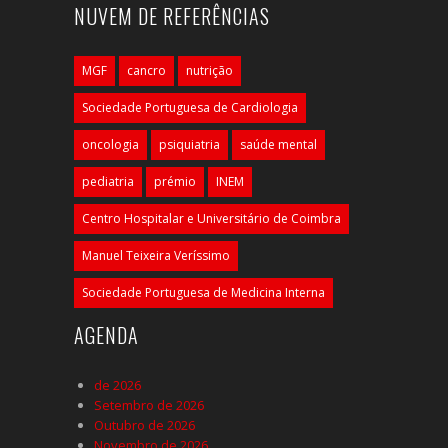
NUVEM DE REFERÊNCIAS
MGF
cancro
nutrição
Sociedade Portuguesa de Cardiologia
oncologia
psiquiatria
saúde mental
pediatria
prémio
INEM
Centro Hospitalar e Universitário de Coimbra
Manuel Teixeira Veríssimo
Sociedade Portuguesa de Medicina Interna
AGENDA
de 2026
Setembro de 2026
Outubro de 2026
Novembro de 2026