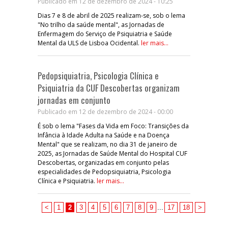
Publicado em 12 de dezembro de 2024 - 10:25
Dias 7 e 8 de abril de 2025 realizam-se, sob o lema
"No trilho da saúde mental", as Jornadas de
Enfermagem do Serviço de Psiquiatria e Saúde
Mental da ULS de Lisboa Ocidental.
ler mais...
Pedopsiquiatria, Psicologia Clínica e
Psiquiatria da CUF Descobertas organizam
jornadas em conjunto
Publicado em 12 de dezembro de 2024 - 00:00
É sob o lema "Fases da Vida em Foco: Transições da
Infância à Idade Adulta na Saúde e na Doença
Mental" que se realizam, no dia 31 de janeiro de
2025, as Jornadas de Saúde Mental do Hospital CUF
Descobertas, organizadas em conjunto pelas
especialidades de Pedopsiquiatria, Psicologia
Clínica e Psiquiatria.
ler mais...
<
1
2
3
4
5
6
7
8
9
...
17
18
>