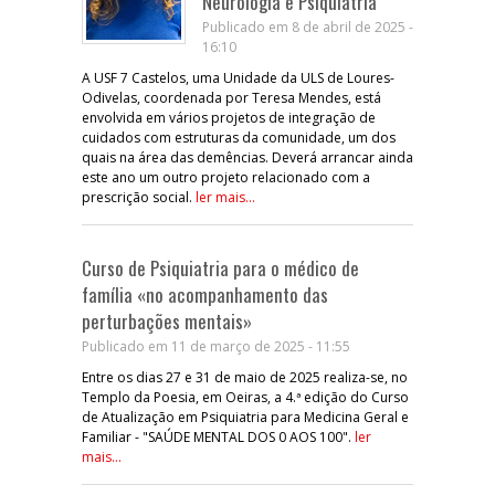
Neurologia e Psiquiatria
Publicado em 8 de abril de 2025 -
16:10
A USF 7 Castelos, uma Unidade da ULS de Loures-
Odivelas, coordenada por Teresa Mendes, está
envolvida em vários projetos de integração de
cuidados com estruturas da comunidade, um dos
quais na área das demências. Deverá arrancar ainda
este ano um outro projeto relacionado com a
prescrição social.
ler mais...
Curso de Psiquiatria para o médico de
família «no acompanhamento das
perturbações mentais»
Publicado em 11 de março de 2025 - 11:55
Entre os dias 27 e 31 de maio de 2025 realiza-se, no
Templo da Poesia, em Oeiras, a 4.ª edição do Curso
de Atualização em Psiquiatria para Medicina Geral e
Familiar - "SAÚDE MENTAL DOS 0 AOS 100".
ler
mais...