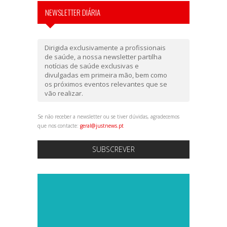
NEWSLETTER DIÁRIA
Dirigida exclusivamente a profissionais
de saúde, a nossa newsletter partilha
notícias de saúde exclusivas e
divulgadas em primeira mão, bem como
os próximos eventos relevantes que se
vão realizar.
Se não receber a newsletter ou se tiver dúvidas, agradecemos
que nos contacte:
geral@justnews.pt
SUBSCREVER