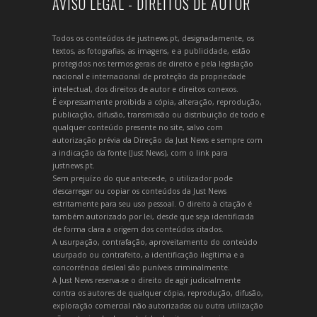
AVISO LEGAL - DIREITOS DE AUTOR
Todos os conteúdos de justnews.pt, designadamente, os
textos, as fotografias, as imagens, e a publicidade, estão
protegidos nos termos gerais de direito e pela legislação
nacional e internacional de proteção da propriedade
intelectual, dos direitos de autor e direitos conexos.
É expressamente proibida a cópia, alteração, reprodução,
publicação, difusão, transmissão ou distribuição de todo e
qualquer conteúdo presente no site, salvo com
autorização prévia da Direção da Just News e sempre com
a indicação da fonte (Just News), com o link para
justnews.pt.
Sem prejuízo do que antecede, o utilizador pode
descarregar ou copiar os conteúdos da Just News
estritamente para seu uso pessoal. O direito à citação é
também autorizado por lei, desde que seja identificada
de forma clara a origem dos conteúdos citados.
A usurpação, contrafação, aproveitamento do conteúdo
usurpado ou contrafeito, a identificação ilegítima e a
concorrência desleal são puníveis criminalmente.
A Just News reserva-se o direito de agir judicialmente
contra os autores de qualquer cópia, reprodução, difusão,
exploração comercial não autorizadas ou outra utilização