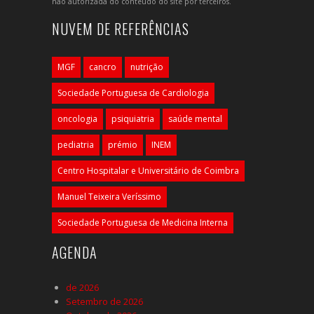
não autorizada do conteúdo do site por terceiros.
NUVEM DE REFERÊNCIAS
MGF
cancro
nutrição
Sociedade Portuguesa de Cardiologia
oncologia
psiquiatria
saúde mental
pediatria
prémio
INEM
Centro Hospitalar e Universitário de Coimbra
Manuel Teixeira Veríssimo
Sociedade Portuguesa de Medicina Interna
AGENDA
de 2026
Setembro de 2026