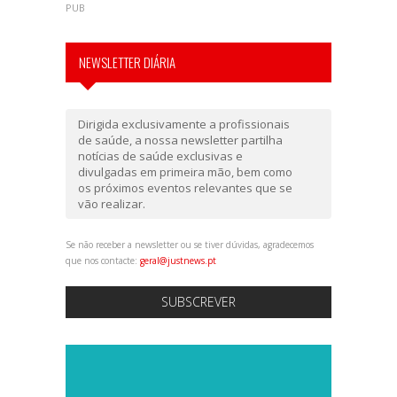
PUB
NEWSLETTER DIÁRIA
Dirigida exclusivamente a profissionais
de saúde, a nossa newsletter partilha
notícias de saúde exclusivas e
divulgadas em primeira mão, bem como
os próximos eventos relevantes que se
vão realizar.
Se não receber a newsletter ou se tiver dúvidas, agradecemos
que nos contacte:
geral@justnews.pt
SUBSCREVER