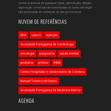
contra os autores de qualquer cópia, reprodução, difusão,
exploração comercial não autorizadas ou outra utilização
não autorizada do conteúdo do site por terceiros.
NUVEM DE REFERÊNCIAS
MGF
cancro
nutrição
Sociedade Portuguesa de Cardiologia
oncologia
psiquiatria
saúde mental
pediatria
prémio
INEM
Centro Hospitalar e Universitário de Coimbra
Manuel Teixeira Veríssimo
Sociedade Portuguesa de Medicina Interna
AGENDA