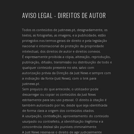
AVISO LEGAL - DIREITOS DE AUTOR
Todos os conteúdos de justnews.pt, designadamente, os
textos, as fotografias, as imagens, e a publicidade, estão
protegidos nos termos gerais de direito e pela legislação
nacional e internacional de proteção da propriedade
intelectual, dos direitos de autor e direitos conexos.
É expressamente proibida a cópia, alteração, reprodução,
publicação, difusão, transmissão ou distribuição de todo e
qualquer conteúdo presente no site, salvo com
autorização prévia da Direção da Just News e sempre com
a indicação da fonte (Just News), com o link para
justnews.pt.
Sem prejuízo do que antecede, o utilizador pode
descarregar ou copiar os conteúdos da Just News
estritamente para seu uso pessoal. O direito à citação é
também autorizado por lei, desde que seja identificada
de forma clara a origem dos conteúdos citados.
A usurpação, contrafação, aproveitamento do conteúdo
usurpado ou contrafeito, a identificação ilegítima e a
concorrência desleal são puníveis criminalmente.
A Just News reserva-se o direito de agir judicialmente