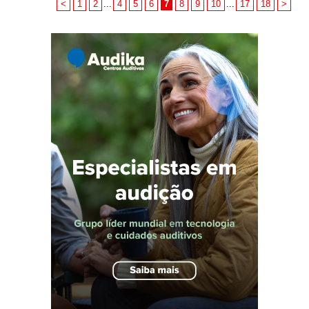
<
1
2
...
4
5
6
7
8
9
10
...
17
18
>