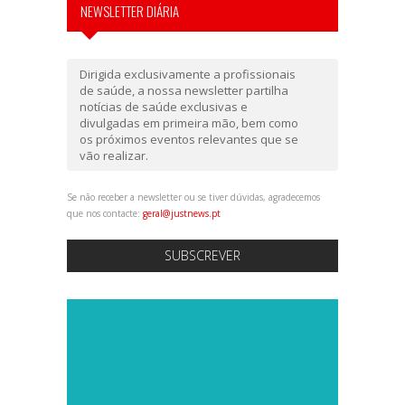
NEWSLETTER DIÁRIA
Dirigida exclusivamente a profissionais
de saúde, a nossa newsletter partilha
notícias de saúde exclusivas e
divulgadas em primeira mão, bem como
os próximos eventos relevantes que se
vão realizar.
Se não receber a newsletter ou se tiver dúvidas, agradecemos
que nos contacte:
geral@justnews.pt
SUBSCREVER