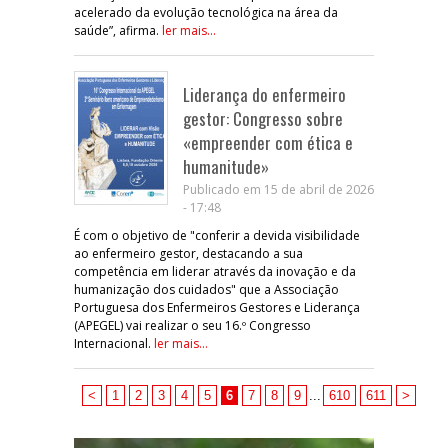
acelerado da evolução tecnológica na área da
saúde”, afirma.
ler mais...
Liderança do enfermeiro
gestor: Congresso sobre
«empreender com ética e
humanitude»
Publicado em 15 de abril de 2026
- 17:48
É com o objetivo de "conferir a devida visibilidade
ao enfermeiro gestor, destacando a sua
competência em liderar através da inovação e da
humanização dos cuidados" que a Associação
Portuguesa dos Enfermeiros Gestores e Liderança
(APEGEL) vai realizar o seu 16.º Congresso
Internacional.
ler mais...
<
1
2
3
4
5
6
7
8
9
...
610
611
>