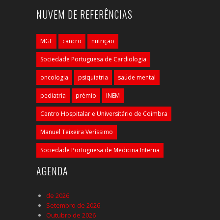
NUVEM DE REFERÊNCIAS
MGF
cancro
nutrição
Sociedade Portuguesa de Cardiologia
oncologia
psiquiatria
saúde mental
pediatria
prémio
INEM
Centro Hospitalar e Universitário de Coimbra
Manuel Teixeira Veríssimo
Sociedade Portuguesa de Medicina Interna
AGENDA
de 2026
Setembro de 2026
Outubro de 2026