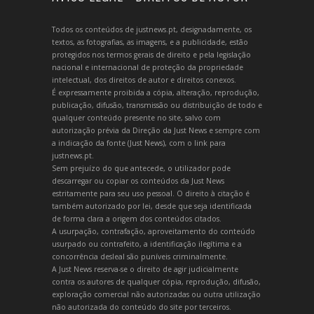
Todos os conteúdos de justnews.pt, designadamente, os
textos, as fotografias, as imagens, e a publicidade, estão
protegidos nos termos gerais de direito e pela legislação
nacional e internacional de proteção da propriedade
intelectual, dos direitos de autor e direitos conexos.
É expressamente proibida a cópia, alteração, reprodução,
publicação, difusão, transmissão ou distribuição de todo e
qualquer conteúdo presente no site, salvo com
autorização prévia da Direção da Just News e sempre com
a indicação da fonte (Just News), com o link para
justnews.pt.
Sem prejuízo do que antecede, o utilizador pode
descarregar ou copiar os conteúdos da Just News
estritamente para seu uso pessoal. O direito à citação é
também autorizado por lei, desde que seja identificada
de forma clara a origem dos conteúdos citados.
A usurpação, contrafação, aproveitamento do conteúdo
usurpado ou contrafeito, a identificação ilegítima e a
concorrência desleal são puníveis criminalmente.
A Just News reserva-se o direito de agir judicialmente
contra os autores de qualquer cópia, reprodução, difusão,
exploração comercial não autorizadas ou outra utilização
não autorizada do conteúdo do site por terceiros.