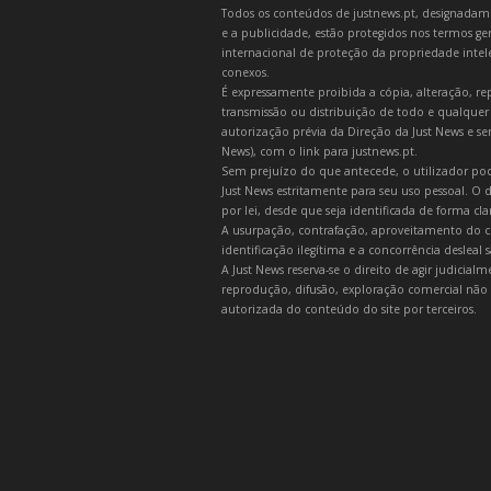
Todos os conteúdos de justnews.pt, designadament
e a publicidade, estão protegidos nos termos gera
internacional de proteção da propriedade intelec
conexos.
É expressamente proibida a cópia, alteração, re
transmissão ou distribuição de todo e qualquer
autorização prévia da Direção da Just News e se
News), com o link para justnews.pt.
Sem prejuízo do que antecede, o utilizador pod
Just News estritamente para seu uso pessoal. O
por lei, desde que seja identificada de forma cl
A usurpação, contrafação, aproveitamento do c
identificação ilegítima e a concorrência desleal
A Just News reserva-se o direito de agir judicia
reprodução, difusão, exploração comercial não 
autorizada do conteúdo do site por terceiros.