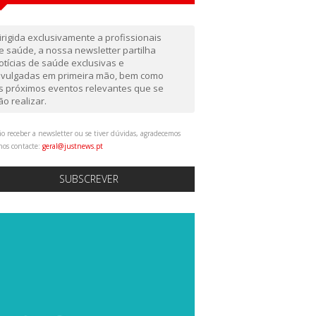
irigida exclusivamente a profissionais
e saúde, a nossa newsletter partilha
otícias de saúde exclusivas e
ivulgadas em primeira mão, bem como
s próximos eventos relevantes que se
ão realizar.
o receber a newsletter ou se tiver dúvidas, agradecemos
nos contacte:
geral@justnews.pt
SUBSCREVER