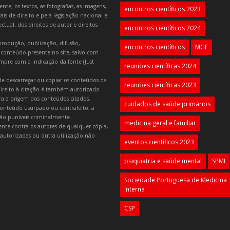
e, os textos, as fotografias, as imagens,
encontros científicos 2023
is de direito e pela legislação nacional e
tual, dos direitos de autor e direitos
encontros científicos 2024
produção, publicação, difusão,
encontros científicos
MGF
 conteúdo presente no site, salvo com
mpre com a indicação da fonte (Just
reuniões científicas 2024
e descarregar ou copiar os conteúdos da
reuniões científicas 2023
 direito à citação é também autorizado
ara a origem dos conteúdos citados.
cuidados de saúde primários
onteúdo usurpado ou contrafeito, a
 são puníveis criminalmente.
medicina geral e familiar
lmente contra os autores de qualquer cópia,
autorizadas ou outra utilização não
eventos científicos 2023
psiquiatria e saúde mental
SPMI
Sociedade Portuguesa de Medicina
Interna
CSP