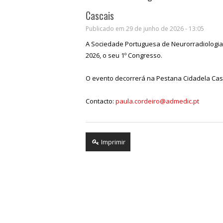
Cascais
Publicado em 29 de junho de 2026 - 13:05
A Sociedade Portuguesa de Neurorradiologia d
2026, o seu 1º Congresso.
O evento decorrerá na Pestana Cidadela Cas
Contacto:
paula.cordeiro@admedic.pt
Imprimir