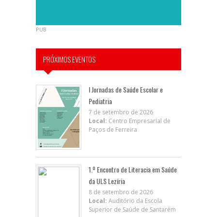
PUB
PRÓXIMOS EVENTOS
I Jornadas de Saúde Escolar e
Pediatria
7 de setembro de 2026
Local:
Centro Empresarial de
Paços de Ferreira
1.º Encontro de Literacia em Saúde
da ULS Lezíria
8 de setembro de 2026
Local:
Auditório da Escola
Superior de Saúde de Santarém