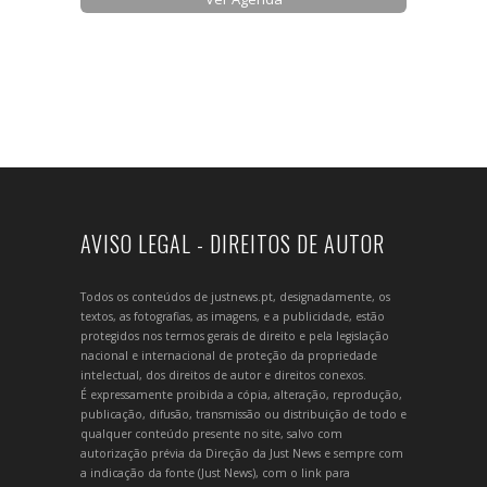
AVISO LEGAL - DIREITOS DE AUTOR
Todos os conteúdos de justnews.pt, designadamente, os
textos, as fotografias, as imagens, e a publicidade, estão
protegidos nos termos gerais de direito e pela legislação
nacional e internacional de proteção da propriedade
intelectual, dos direitos de autor e direitos conexos.
É expressamente proibida a cópia, alteração, reprodução,
publicação, difusão, transmissão ou distribuição de todo e
qualquer conteúdo presente no site, salvo com
autorização prévia da Direção da Just News e sempre com
a indicação da fonte (Just News), com o link para