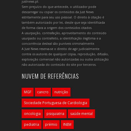
justnews.pt.
Sem prejuízo do que antecede, o utilizador pode
descarregar ou copiar os conteúdos da Just News
estritamente para seu uso pessoal. O direito à citação é
também autorizado por lei, desde que seja identificada
de forma clara a origem dos conteúdos citados.
A usurpação, contrafação, aproveitamento do conteúdo
usurpado ou contrafeito, a identificação ilegítima e a
concorrência desleal são puníveis criminalmente.
A Just News reserva-se o direito de agir judicialmente
contra os autores de qualquer cópia, reprodução, difusão,
exploração comercial não autorizadas ou outra utilização
não autorizada do conteúdo do site por terceiros.
NUVEM DE REFERÊNCIAS
MGF
cancro
nutrição
Sociedade Portuguesa de Cardiologia
oncologia
psiquiatria
saúde mental
pediatria
prémio
INEM