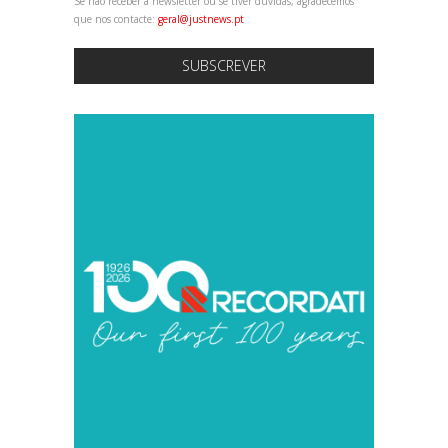
Se não receber a newsletter ou se tiver dúvidas, agradecemos
que nos contacte:
geral@justnews.pt
SUBSCREVER