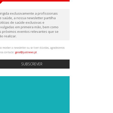
irigida exclusivamente a profissionais
e saúde, a nossa newsletter partilha
otícias de saúde exclusivas e
ivulgadas em primeira mão, bem como
s próximos eventos relevantes que se
ão realizar.
o receber a newsletter ou se tiver dúvidas, agradecemos
nos contacte:
geral@justnews.pt
SUBSCREVER