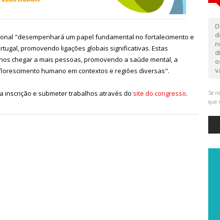
D
d
cional "desempenhará um papel fundamental no fortalecimento e
n
ugal, promovendo ligações globais significativas. Estas
d
r-nos chegar a mais pessoas, promovendo a saúde mental, a
o
v
o florescimento humano em contextos e regiões diversas".
 a inscrição e submeter trabalhos através do
site do congresso
.
Se nã
que 