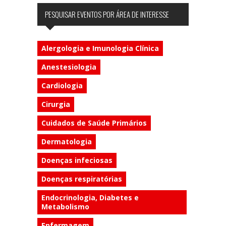
PESQUISAR EVENTOS POR ÁREA DE INTERESSE
Alergologia e Imunologia Clínica
Anestesiologia
Cardiologia
Cirurgia
Cuidados de Saúde Primários
Dermatologia
Doenças infeciosas
Doenças respiratórias
Endocrinologia, Diabetes e
Metabolismo
Enfermagem