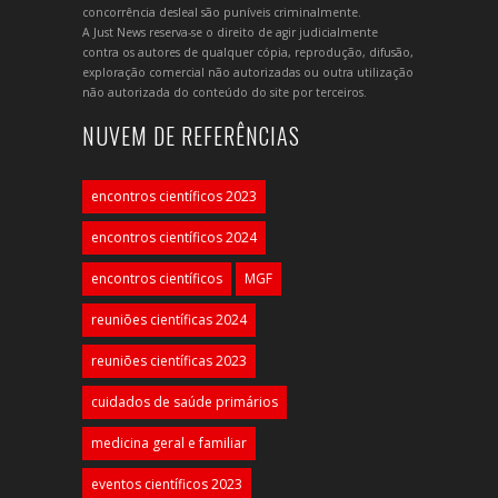
concorrência desleal são puníveis criminalmente.
A Just News reserva-se o direito de agir judicialmente
contra os autores de qualquer cópia, reprodução, difusão,
exploração comercial não autorizadas ou outra utilização
não autorizada do conteúdo do site por terceiros.
NUVEM DE REFERÊNCIAS
encontros científicos 2023
encontros científicos 2024
encontros científicos
MGF
reuniões científicas 2024
reuniões científicas 2023
cuidados de saúde primários
medicina geral e familiar
eventos científicos 2023