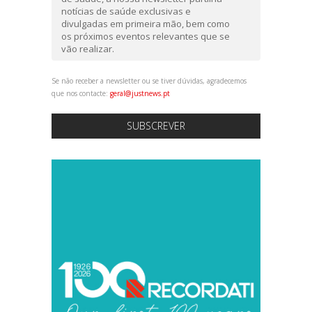
notícias de saúde exclusivas e
divulgadas em primeira mão, bem como
os próximos eventos relevantes que se
vão realizar.
Se não receber a newsletter ou se tiver dúvidas, agradecemos
que nos contacte:
geral@justnews.pt
SUBSCREVER