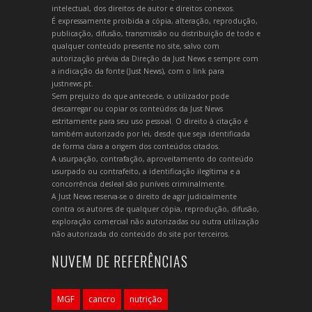
intelectual, dos direitos de autor e direitos conexos.
É expressamente proibida a cópia, alteração, reprodução,
publicação, difusão, transmissão ou distribuição de todo e
qualquer conteúdo presente no site, salvo com
autorização prévia da Direção da Just News e sempre com
a indicação da fonte (Just News), com o link para
justnews.pt.
Sem prejuízo do que antecede, o utilizador pode
descarregar ou copiar os conteúdos da Just News
estritamente para seu uso pessoal. O direito à citação é
também autorizado por lei, desde que seja identificada
de forma clara a origem dos conteúdos citados.
A usurpação, contrafação, aproveitamento do conteúdo
usurpado ou contrafeito, a identificação ilegítima e a
concorrência desleal são puníveis criminalmente.
A Just News reserva-se o direito de agir judicialmente
contra os autores de qualquer cópia, reprodução, difusão,
exploração comercial não autorizadas ou outra utilização
não autorizada do conteúdo do site por terceiros.
NUVEM DE REFERÊNCIAS
MGF
cancro
nutrição