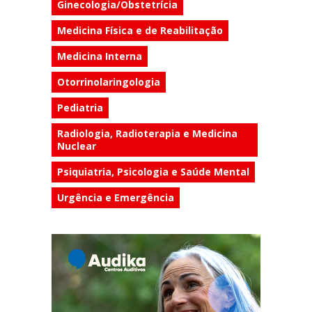
Ginecologia/Obstetrícia
Medicina Física e de Reabilitação
Medicina Interna
Otorrinolaringologia
Pediatria
Radiologia, Radioterapia e Medicina
Nuclear
Psiquiatria, Psicologia e Saúde Mental
Urgência e Emergência