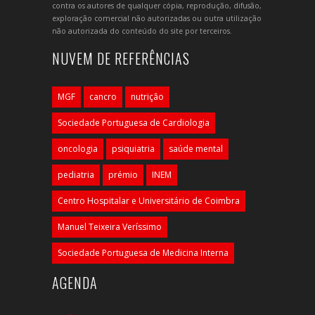
contra os autores de qualquer cópia, reprodução, difusão,
exploração comercial não autorizadas ou outra utilização
não autorizada do conteúdo do site por terceiros.
NUVEM DE REFERÊNCIAS
MGF
cancro
nutrição
Sociedade Portuguesa de Cardiologia
oncologia
psiquiatria
saúde mental
pediatria
prémio
INEM
Centro Hospitalar e Universitário de Coimbra
Manuel Teixeira Veríssimo
Sociedade Portuguesa de Medicina Interna
AGENDA