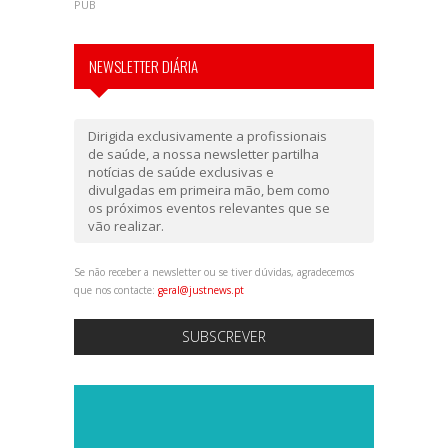
PUB
NEWSLETTER DIÁRIA
Dirigida exclusivamente a profissionais
de saúde, a nossa newsletter partilha
notícias de saúde exclusivas e
divulgadas em primeira mão, bem como
os próximos eventos relevantes que se
vão realizar.
Se não receber a newsletter ou se tiver dúvidas, agradecemos
que nos contacte:
geral@justnews.pt
SUBSCREVER