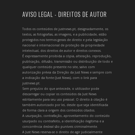
AVISO LEGAL - DIREITOS DE AUTOR
Todos os conteúdos de justnews.pt, designadamente, os
textos, as fotografias, as imagens, e a publicidade, estão
protegidos nos termos gerais de direito e pela legislação
nacional e internacional de proteção da propriedade
intelectual, dos direitos de autor e direitos conexos.
É expressamente proibida a cópia, alteração, reprodução,
publicação, difusão, transmissão ou distribuição de todo e
qualquer conteúdo presente no site, salvo com
autorização prévia da Direção da Just News e sempre com
a indicação da fonte (Just News), com o link para
justnews.pt.
Sem prejuízo do que antecede, o utilizador pode
descarregar ou copiar os conteúdos da Just News
estritamente para seu uso pessoal. O direito à citação é
também autorizado por lei, desde que seja identificada
de forma clara a origem dos conteúdos citados.
A usurpação, contrafação, aproveitamento do conteúdo
usurpado ou contrafeito, a identificação ilegítima e a
concorrência desleal são puníveis criminalmente.
A Just News reserva-se o direito de agir judicialmente