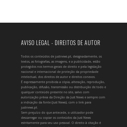
AVISO LEGAL - DIREITOS DE AUTOR
Todos os conteúdos de justnews.pt, designadamente, os
textos, as fotografias, as imagens, e a publicidade, estão
protegidos nos termos gerais de direito e pela legislação
nacional e internacional de proteção da propriedade
intelectual, dos direitos de autor e direitos conexos.
É expressamente proibida a cópia, alteração, reprodução,
publicação, difusão, transmissão ou distribuição de todo e
qualquer conteúdo presente no site, salvo com
autorização prévia da Direção da Just News e sempre com
a indicação da fonte (Just News), com o link para
justnews.pt.
Sem prejuízo do que antecede, o utilizador pode
descarregar ou copiar os conteúdos da Just News
estritamente para seu uso pessoal. O direito à citação é