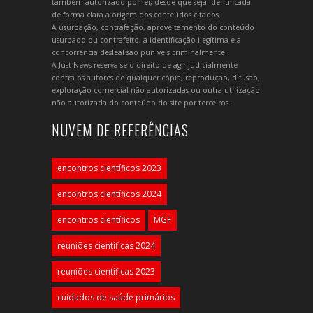
também autorizado por lei, desde que seja identificada
de forma clara a origem dos conteúdos citados.
A usurpação, contrafação, aproveitamento do conteúdo
usurpado ou contrafeito, a identificação ilegítima e a
concorrência desleal são puníveis criminalmente.
A Just News reserva-se o direito de agir judicialmente
contra os autores de qualquer cópia, reprodução, difusão,
exploração comercial não autorizadas ou outra utilização
não autorizada do conteúdo do site por terceiros.
NUVEM DE REFERÊNCIAS
encontros científicos 2023
encontros científicos 2024
encontros científicos
MGF
reuniões científicas 2024
reuniões científicas 2023
cuidados de saúde primários