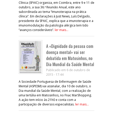
Clínica (SPAIC) organiza, em Coimbra, entre 9 e 11 de
outubro, a sua 36.ª Reunião Anual, este ano
subordinada ao tema “Imunoterapia na prática
clínica”. Em declarações à Just News, Luís Delgado,
presidente da SPAIC, explica que a imunoterapia e a
imunomodulação da patologia alérgica tem tido
“avanços consideráveis”.
ler mais...
A «Dignidade da pessoa com
doença mental» vai ser
debatida em Matosinhos, no
Dia Mundial da Saúde Mental
Publicado em 6 de outubro de
2015 - 17:44
A Sociedade Portuguesa de Enfermagem de Saúde
Mental (ASPESM) vai assinalar, dia 10 de outubro, o
Dia mundial da Saúde Mental, com a realização de
uma tertúlia em Matosinhos, no Fnac MarShopping.
A ação tem início às 21h0 e conta com a
participação de diversos especialistas.
ler mais...