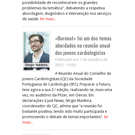
possibilidade de reconhecerem os grandes
problemas da temática", debatendo a respetiva
abordagem, diagnóstico e intervenção nos serviços
de saúde.
ler mais...
«Burnout» foi um dos temas
abordados na reunião anual
dos jovens cardiologistas
Publicado em 7 de outubro de
2015 - 19:50
A Reunião Anual do Conselho de
Jovens Cardiologistas (CJC) da Sociedade
Portuguesa de Cardiologia (SPC), Preparar o Futuro,
teve agora a sua 2.º edição, realizando-se, mais uma
vez, no auditório da Pfizer, em Oeiras. Em
declarações à Just News, Sérgio Madeira,
coordenador do CJC, afirma que “a reunião foi
bastante positiva, tendo sido muito participada e
promovendo o debate de temas importantes".
ler
mais...