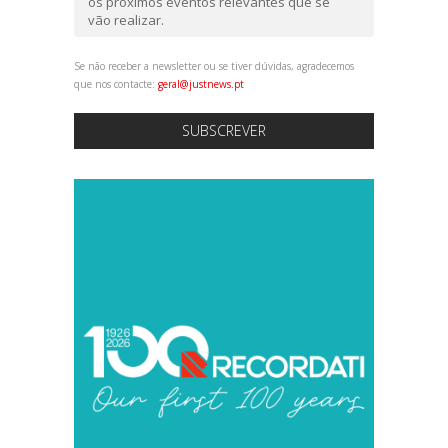
os próximos eventos relevantes que se
vão realizar.
Se não receber a newsletter ou se tiver dúvidas, agradecemos
que nos contacte:
geral@justnews.pt
SUBSCREVER