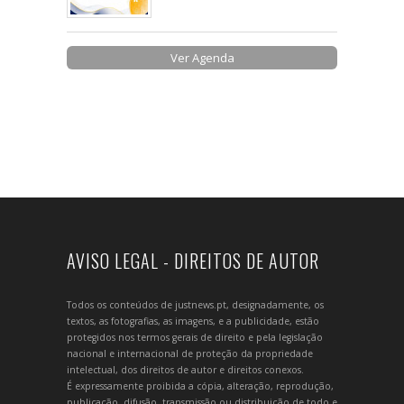
Ver Agenda
AVISO LEGAL - DIREITOS DE AUTOR
Todos os conteúdos de justnews.pt, designadamente, os
textos, as fotografias, as imagens, e a publicidade, estão
protegidos nos termos gerais de direito e pela legislação
nacional e internacional de proteção da propriedade
intelectual, dos direitos de autor e direitos conexos.
É expressamente proibida a cópia, alteração, reprodução,
publicação, difusão, transmissão ou distribuição de todo e