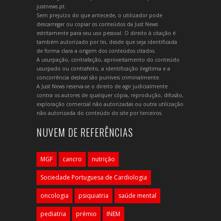
justnews.pt.
Sem prejuízo do que antecede, o utilizador pode
descarregar ou copiar os conteúdos da Just News
estritamente para seu uso pessoal. O direito à citação é
também autorizado por lei, desde que seja identificada
de forma clara a origem dos conteúdos citados.
A usurpação, contrafação, aproveitamento do conteúdo
usurpado ou contrafeito, a identificação ilegítima e a
concorrência desleal são puníveis criminalmente.
A Just News reserva-se o direito de agir judicialmente
contra os autores de qualquer cópia, reprodução, difusão,
exploração comercial não autorizadas ou outra utilização
não autorizada do conteúdo do site por terceiros.
NUVEM DE REFERÊNCIAS
MGF
cancro
nutrição
Sociedade Portuguesa de Cardiologia
oncologia
psiquiatria
saúde mental
pediatria
prémio
INEM