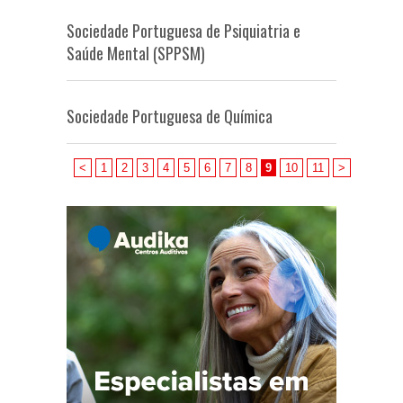
Sociedade Portuguesa de Psiquiatria e
Saúde Mental (SPPSM)
Sociedade Portuguesa de Química
<
1
2
3
4
5
6
7
8
9
10
11
>