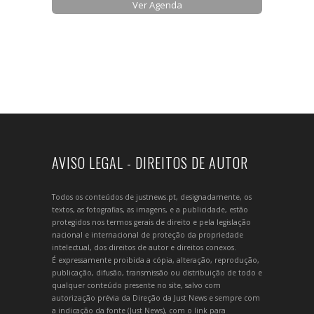
Ver Agenda
AVISO LEGAL - DIREITOS DE AUTOR
Todos os conteúdos de justnews.pt, designadamente, os
textos, as fotografias, as imagens, e a publicidade, estão
protegidos nos termos gerais de direito e pela legislação
nacional e internacional de proteção da propriedade
intelectual, dos direitos de autor e direitos conexos.
É expressamente proibida a cópia, alteração, reprodução,
publicação, difusão, transmissão ou distribuição de todo e
qualquer conteúdo presente no site, salvo com
autorização prévia da Direção da Just News e sempre com
a indicação da fonte (Just News), com o link para