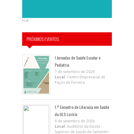
PUB
PRÓXIMOS EVENTOS
I Jornadas de Saúde Escolar e
Pediatria
7 de setembro de 2026
Local:
Centro Empresarial de
Paços de Ferreira
1.º Encontro de Literacia em Saúde
da ULS Lezíria
8 de setembro de 2026
Local:
Auditório da Escola
Superior de Saúde de Santarém