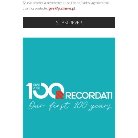
Se não receber a newsletter ou se tiver dúvidas, agradecemos
que nos contacte:
geral@justnews.pt
SUBSCREVER