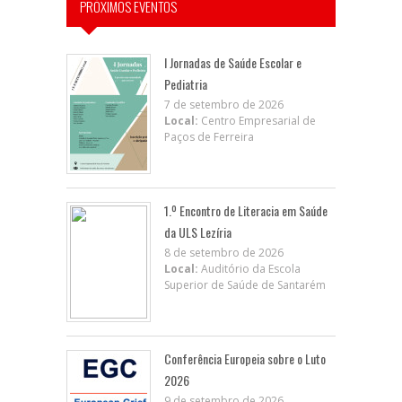
PRÓXIMOS EVENTOS
I Jornadas de Saúde Escolar e
Pediatria
7 de setembro de 2026
Local:
Centro Empresarial de
Paços de Ferreira
1.º Encontro de Literacia em Saúde
da ULS Lezíria
8 de setembro de 2026
Local:
Auditório da Escola
Superior de Saúde de Santarém
Conferência Europeia sobre o Luto
2026
9 de setembro de 2026