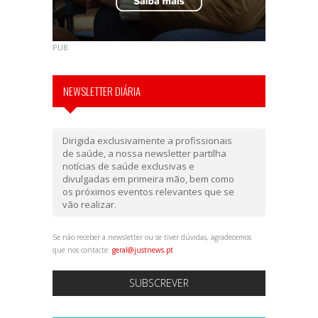
PUB
NEWSLETTER DIÁRIA
Dirigida exclusivamente a profissionais
de saúde, a nossa newsletter partilha
notícias de saúde exclusivas e
divulgadas em primeira mão, bem como
os próximos eventos relevantes que se
vão realizar.
Se não receber a newsletter ou se tiver dúvidas, agradecemos
que nos contacte:
geral@justnews.pt
SUBSCREVER