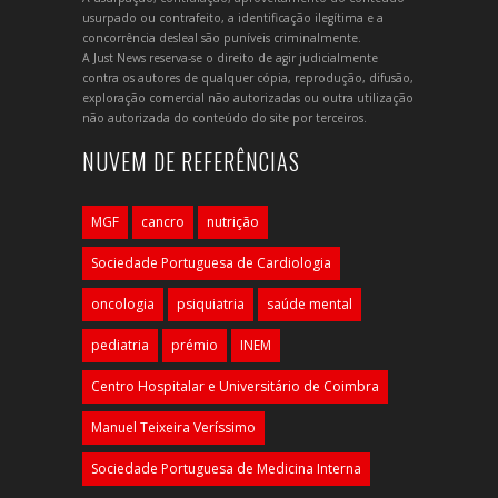
usurpado ou contrafeito, a identificação ilegítima e a
concorrência desleal são puníveis criminalmente.
A Just News reserva-se o direito de agir judicialmente
contra os autores de qualquer cópia, reprodução, difusão,
exploração comercial não autorizadas ou outra utilização
não autorizada do conteúdo do site por terceiros.
NUVEM DE REFERÊNCIAS
MGF
cancro
nutrição
Sociedade Portuguesa de Cardiologia
oncologia
psiquiatria
saúde mental
pediatria
prémio
INEM
Centro Hospitalar e Universitário de Coimbra
Manuel Teixeira Veríssimo
Sociedade Portuguesa de Medicina Interna