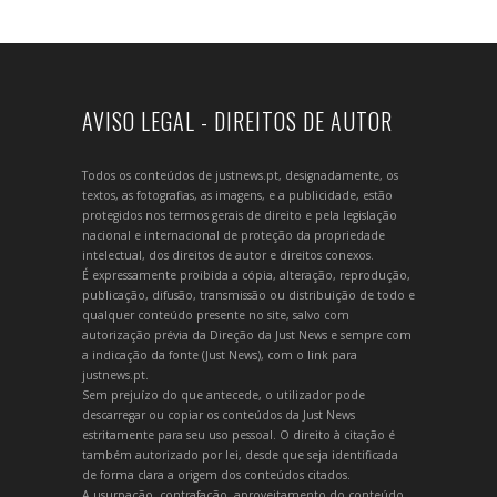
AVISO LEGAL - DIREITOS DE AUTOR
Todos os conteúdos de justnews.pt, designadamente, os
textos, as fotografias, as imagens, e a publicidade, estão
protegidos nos termos gerais de direito e pela legislação
nacional e internacional de proteção da propriedade
intelectual, dos direitos de autor e direitos conexos.
É expressamente proibida a cópia, alteração, reprodução,
publicação, difusão, transmissão ou distribuição de todo e
qualquer conteúdo presente no site, salvo com
autorização prévia da Direção da Just News e sempre com
a indicação da fonte (Just News), com o link para
justnews.pt.
Sem prejuízo do que antecede, o utilizador pode
descarregar ou copiar os conteúdos da Just News
estritamente para seu uso pessoal. O direito à citação é
também autorizado por lei, desde que seja identificada
de forma clara a origem dos conteúdos citados.
A usurpação, contrafação, aproveitamento do conteúdo