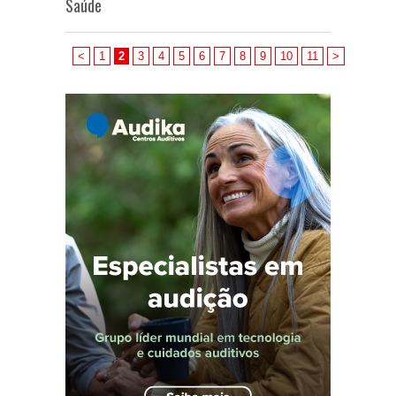
Saúde
<
1
2
3
4
5
6
7
8
9
10
11
>