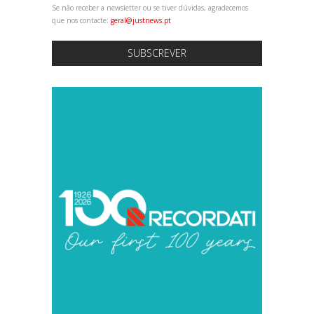
Se não receber a newsletter ou se tiver dúvidas, agradecemos
que nos contacte:
geral@justnews.pt
SUBSCREVER