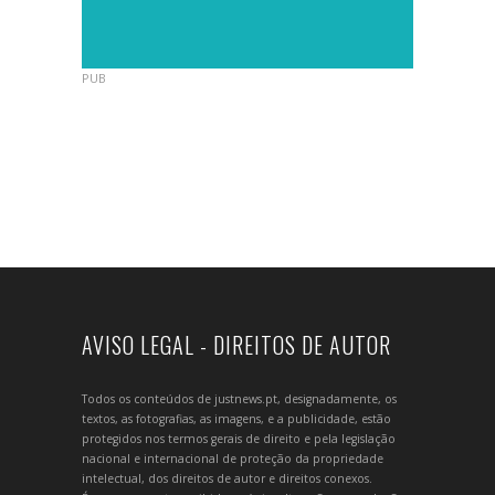
PUB
AVISO LEGAL - DIREITOS DE AUTOR
Todos os conteúdos de justnews.pt, designadamente, os
textos, as fotografias, as imagens, e a publicidade, estão
protegidos nos termos gerais de direito e pela legislação
nacional e internacional de proteção da propriedade
intelectual, dos direitos de autor e direitos conexos.