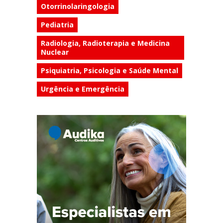
Otorrinolaringologia
Pediatria
Radiologia, Radioterapia e Medicina
Nuclear
Psiquiatria, Psicologia e Saúde Mental
Urgência e Emergência