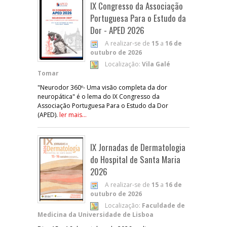
IX Congresso da Associação
Portuguesa Para o Estudo da
Dor - APED 2026
A realizar-se de
15
a
16 de
outubro de 2026
Localização:
Vila Galé
Tomar
"Neurodor 360º- Uma visão completa da dor
neuropática" é o lema do IX Congresso da
Associação Portuguesa Para o Estudo da Dor
(APED).
ler mais...
IX Jornadas de Dermatologia
do Hospital de Santa Maria
2026
A realizar-se de
15
a
16 de
outubro de 2026
Localização:
Faculdade de
Medicina da Universidade de Lisboa