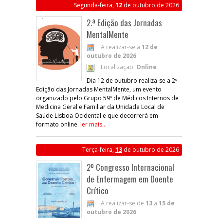
Segunda-feira,
12
de outubro de 2026
2.ª Edição das Jornadas
MentalMente
A realizar-se a
12 de
outubro de 2026
Localização:
Online
Dia 12 de outubro realiza-se a 2º
Edição das Jornadas MentalMente, um evento
organizado pelo Grupo 59º de Médicos Internos de
Medicina Geral e Familiar da Unidade Local de
Saúde Lisboa Ocidental e que decorrerá em
formato online.
ler mais...
Terça-feira,
13
de outubro de 2026
2º Congresso Internacional
de Enfermagem em Doente
Crítico
A realizar-se de
13
a
15 de
outubro de 2026