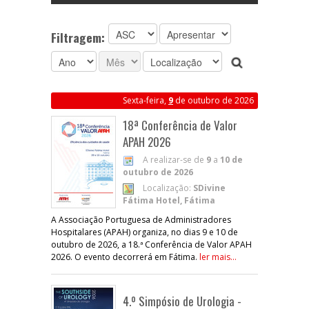
Filtragem:
Sexta-feira,
9
de outubro de 2026
18ª Conferência de Valor
APAH 2026
A realizar-se de
9
a
10 de
outubro de 2026
Localização:
SDivine
Fátima Hotel, Fátima
A Associação Portuguesa de Administradores
Hospitalares (APAH) organiza, no dias 9 e 10 de
outubro de 2026, a 18.ª Conferência de Valor APAH
2026. O evento decorrerá em Fátima.
ler mais...
4.º Simpósio de Urologia -