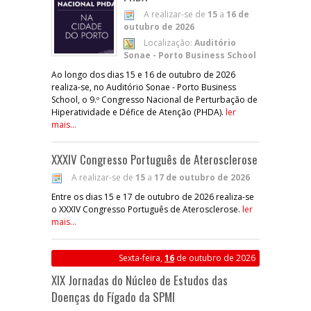
A realizar-se de
15
a
16 de
outubro de 2026
Localização:
Auditório
Sonae - Porto Business School
Ao longo dos dias 15 e 16 de outubro de 2026
realiza-se, no Auditório Sonae - Porto Business
School, o 9.º Congresso Nacional de Perturbação de
Hiperatividade e Défice de Atenção (PHDA).
ler
mais...
XXXIV Congresso Português de Aterosclerose
A realizar-se de
15
a
17 de outubro de 2026
Entre os dias 15 e 17 de outubro de 2026 realiza-se
o XXXIV Congresso Português de Aterosclerose.
ler
mais...
Sexta-feira,
16
de outubro de 2026
XIX Jornadas do Núcleo de Estudos das
Doenças do Fígado da SPMI