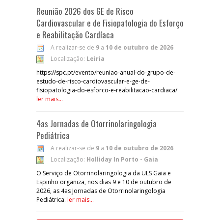
Reunião 2026 dos GE de Risco
Cardiovascular e de Fisiopatologia do Esforço
e Reabilitação Cardíaca
A realizar-se de
9
a
10 de outubro de 2026
Localização:
Leiria
https://spc.pt/evento/reuniao-anual-do-grupo-de-
estudo-de-risco-cardiovascular-e-ge-de-
fisiopatologia-do-esforco-e-reabilitacao-cardiaca/
ler mais...
4as Jornadas de Otorrinolaringologia
Pediátrica
A realizar-se de
9
a
10 de outubro de 2026
Localização:
Holliday In Porto - Gaia
O Serviço de Otorrinolaringologia da ULS Gaia e
Espinho organiza, nos dias 9 e 10 de outubro de
2026, as 4as Jornadas de Otorrinolaringologia
Pediátrica.
ler mais...