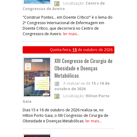
Localização:
Centro de
Congressos de Aveiro
"Construir Pontes... em Doente Crítico!" é o lema do
2º Congresso Internacional de Enfermagem em
Doente Crítico, que decorrerá no Centro de
Congressos de Aveiro.
ler mais...
Quinta-feira,
15
de outubro de 2026
XIII Congresso de Cirurgia de
Obesidade e Doenças
Metabólicas
A realizar-se de
15
a
16 de
outubro de 2026
Localização:
Hilton Porto
Gaia
Dias 15 e 16 de outubro de 2026 realiza-se, no
Hilton Porto Gaia, o XIII Congresso de Cirurgia de
Obesidade e Doenças Metabólicas.
ler mais...