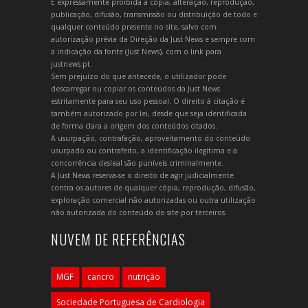
É expressamente proibida a cópia, alteração, reprodução,
publicação, difusão, transmissão ou distribuição de todo e
qualquer conteúdo presente no site, salvo com
autorização prévia da Direção da Just News e sempre com
a indicação da fonte (Just News), com o link para
justnews.pt.
Sem prejuízo do que antecede, o utilizador pode
descarregar ou copiar os conteúdos da Just News
estritamente para seu uso pessoal. O direito à citação é
também autorizado por lei, desde que seja identificada
de forma clara a origem dos conteúdos citados.
A usurpação, contrafação, aproveitamento do conteúdo
usurpado ou contrafeito, a identificação ilegítima e a
concorrência desleal são puníveis criminalmente.
A Just News reserva-se o direito de agir judicialmente
contra os autores de qualquer cópia, reprodução, difusão,
exploração comercial não autorizadas ou outra utilização
não autorizada do conteúdo do site por terceiros.
NUVEM DE REFERÊNCIAS
MGF
cancro
nutrição
Sociedade Portuguesa de Cardiologia