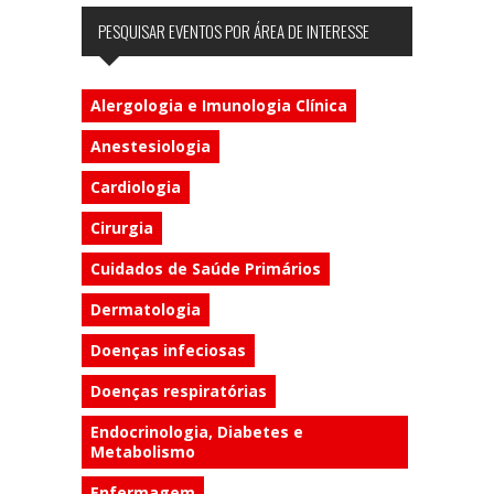
PESQUISAR EVENTOS POR ÁREA DE INTERESSE
Alergologia e Imunologia Clínica
Anestesiologia
Cardiologia
Cirurgia
Cuidados de Saúde Primários
Dermatologia
Doenças infeciosas
Doenças respiratórias
Endocrinologia, Diabetes e
Metabolismo
Enfermagem