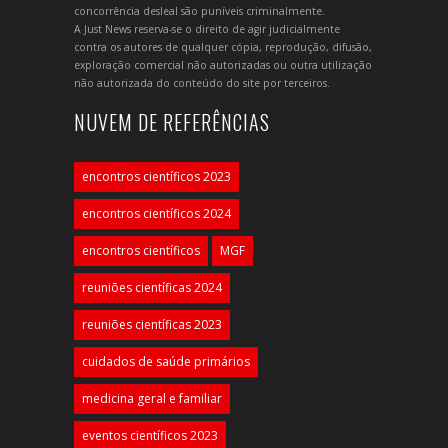
concorrência desleal são puníveis criminalmente.
A Just News reserva-se o direito de agir judicialmente
contra os autores de qualquer cópia, reprodução, difusão,
exploração comercial não autorizadas ou outra utilização
não autorizada do conteúdo do site por terceiros.
NUVEM DE REFERÊNCIAS
encontros científicos 2023
encontros científicos 2024
encontros científicos
MGF
reuniões científicas 2024
reuniões científicas 2023
cuidados de saúde primários
medicina geral e familiar
eventos científicos 2023