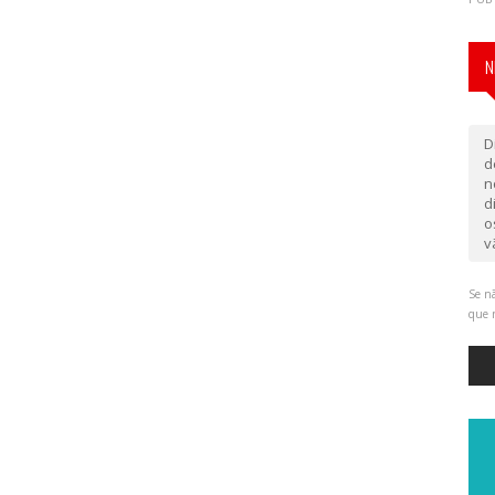
N
D
d
n
d
o
v
Se nã
que 