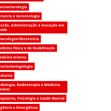
strenterologia
riatria e Gerontologia
stão, Administração e inovação em
aúde
necologia/Obstetrícia
dicina Física e de Reabilitação
dicina Interna
orrinolaringologia
diatria
diologia, Radioterapia e Medicina
clear
iquiatria, Psicologia e Saúde Mental
gência e Emergência