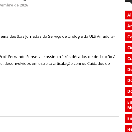
vembro de 2026
Al
An
o lema das 3.as Jornadas do Serviço de Urologia da ULS Amadora-
Ca
Ci
 Prof. Fernando Fonseca e assinala "três décadas de dedicação à
Cu
e, desenvolvidos em estreita articulação com os Cuidados de
D
Do
Do
En
M
E
He