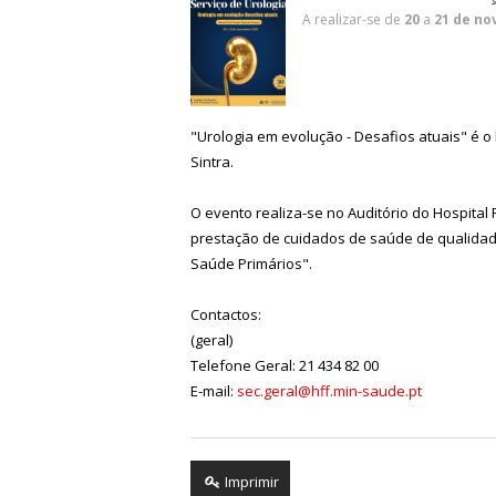
A realizar-se de
20
a
21 de no
"Urologia em evolução - Desafios atuais" é 
Sintra.
O evento realiza-se no Auditório do Hospital
prestação de cuidados de saúde de qualidad
Saúde Primários".
Contactos:
(geral)
Telefone Geral:
21 434 82 00
E-mail:
sec.geral@hff.min-saude.pt
Imprimir