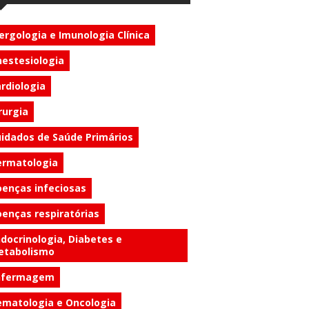
ergologia e Imunologia Clínica
estesiologia
rdiologia
rurgia
idados de Saúde Primários
ermatologia
enças infeciosas
enças respiratórias
docrinologia, Diabetes e
etabolismo
nfermagem
matologia e Oncologia