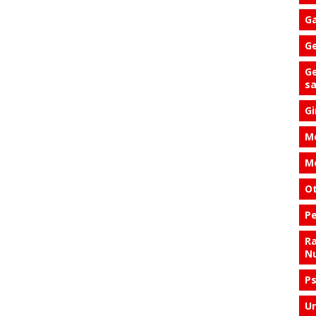
Ga
Ge
Ge
s
Gi
Me
Me
Ot
Pe
Ra
Nu
Ps
Ur