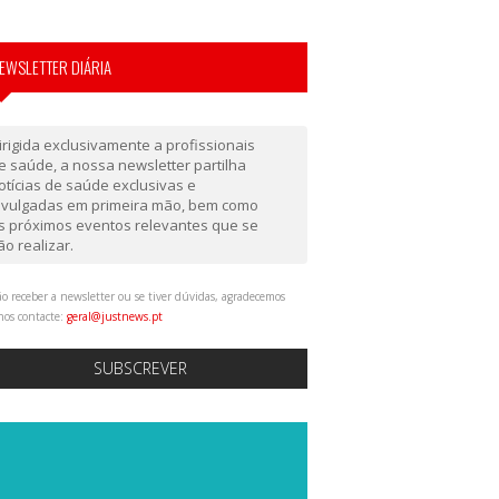
EWSLETTER DIÁRIA
irigida exclusivamente a profissionais
e saúde, a nossa newsletter partilha
otícias de saúde exclusivas e
ivulgadas em primeira mão, bem como
s próximos eventos relevantes que se
ão realizar.
o receber a newsletter ou se tiver dúvidas, agradecemos
nos contacte:
geral@justnews.pt
SUBSCREVER