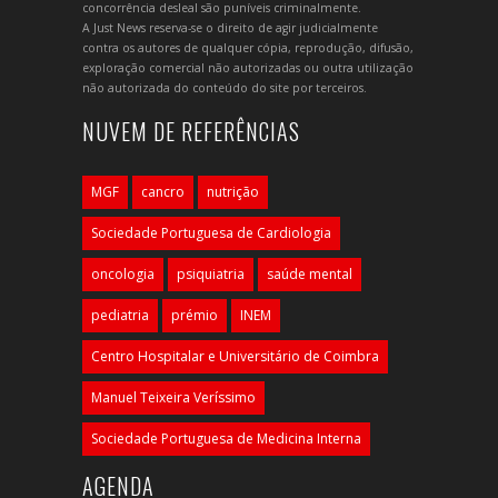
concorrência desleal são puníveis criminalmente.
A Just News reserva-se o direito de agir judicialmente
contra os autores de qualquer cópia, reprodução, difusão,
exploração comercial não autorizadas ou outra utilização
não autorizada do conteúdo do site por terceiros.
NUVEM DE REFERÊNCIAS
MGF
cancro
nutrição
Sociedade Portuguesa de Cardiologia
oncologia
psiquiatria
saúde mental
pediatria
prémio
INEM
Centro Hospitalar e Universitário de Coimbra
Manuel Teixeira Veríssimo
Sociedade Portuguesa de Medicina Interna
AGENDA