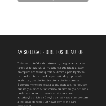
AVISO LEGAL - DIREITOS DE AUTOR
Todos os conteúdos de justnews.pt, designadamente, os
textos, as fotografias, as imagens, e a publicidade, estão
protegidos nos termos gerais de direito e pela legislação
nacional e internacional de proteção da propriedade
intelectual, dos direitos de autor e direitos conexos.
É expressamente proibida a cópia, alteração, reprodução,
publicação, difusão, transmissão ou distribuição de todo e
qualquer conteúdo presente no site, salvo com
autorização prévia da Direção da Just News e sempre com
a indicação da fonte (Just News), com o link para
justnews.pt.