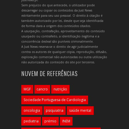
Sem prejuízo do que antecede, o utilizador pode
descarregar ou copiar os conteúdos da Just News
estritamente para seu uso pessoal. O direito à citação é
também autorizado por lei, desde que seja identificada
de forma clara a origem dos conteúdos citados.
A usurpação, contrafação, aproveitamento do conteúdo
usurpado ou contrafeito, a identificação ilegítima e a
concorrência desleal são puníveis criminalmente.
A Just News reserva-se o direito de agir judicialmente
contra os autores de qualquer cópia, reprodução, difusão,
exploração comercial não autorizadas ou outra utilização
não autorizada do conteúdo do site por terceiros.
NUVEM DE REFERÊNCIAS
MGF
cancro
nutrição
Sociedade Portuguesa de Cardiologia
oncologia
psiquiatria
saúde mental
pediatria
prémio
INEM