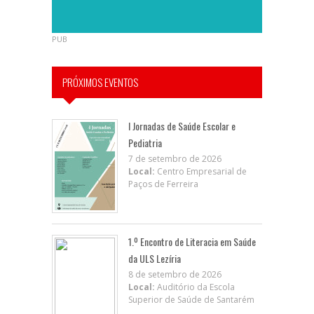
PUB
PRÓXIMOS EVENTOS
I Jornadas de Saúde Escolar e
Pediatria
7 de setembro de 2026
Local:
Centro Empresarial de
Paços de Ferreira
1.º Encontro de Literacia em Saúde
da ULS Lezíria
8 de setembro de 2026
Local:
Auditório da Escola
Superior de Saúde de Santarém