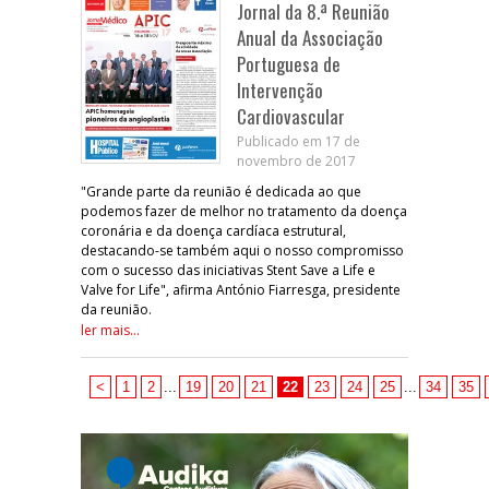
Jornal da 8.ª Reunião
Anual da Associação
Portuguesa de
Intervenção
Cardiovascular
Publicado em 17 de
novembro de 2017
"Grande parte da reunião é dedicada ao que
podemos fazer de melhor no tratamento da doença
coronária e da doença cardíaca estrutural,
destacando-se também aqui o nosso compromisso
com o sucesso das iniciativas Stent Save a Life e
Valve for Life", afirma António Fiarresga, presidente
da reunião.
ler mais...
<
1
2
...
19
20
21
22
23
24
25
...
34
35