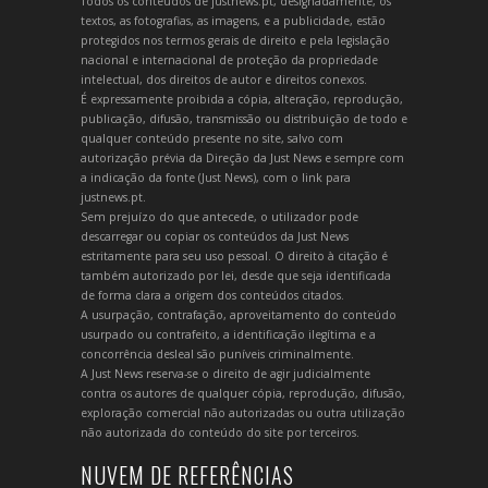
Todos os conteúdos de justnews.pt, designadamente, os
textos, as fotografias, as imagens, e a publicidade, estão
protegidos nos termos gerais de direito e pela legislação
nacional e internacional de proteção da propriedade
intelectual, dos direitos de autor e direitos conexos.
É expressamente proibida a cópia, alteração, reprodução,
publicação, difusão, transmissão ou distribuição de todo e
qualquer conteúdo presente no site, salvo com
autorização prévia da Direção da Just News e sempre com
a indicação da fonte (Just News), com o link para
justnews.pt.
Sem prejuízo do que antecede, o utilizador pode
descarregar ou copiar os conteúdos da Just News
estritamente para seu uso pessoal. O direito à citação é
também autorizado por lei, desde que seja identificada
de forma clara a origem dos conteúdos citados.
A usurpação, contrafação, aproveitamento do conteúdo
usurpado ou contrafeito, a identificação ilegítima e a
concorrência desleal são puníveis criminalmente.
A Just News reserva-se o direito de agir judicialmente
contra os autores de qualquer cópia, reprodução, difusão,
exploração comercial não autorizadas ou outra utilização
não autorizada do conteúdo do site por terceiros.
NUVEM DE REFERÊNCIAS