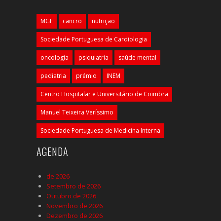
MGF
cancro
nutrição
Sociedade Portuguesa de Cardiologia
oncologia
psiquiatria
saúde mental
pediatria
prémio
INEM
Centro Hospitalar e Universitário de Coimbra
Manuel Teixeira Veríssimo
Sociedade Portuguesa de Medicina Interna
AGENDA
de 2026
Setembro de 2026
Outubro de 2026
Novembro de 2026
Dezembro de 2026