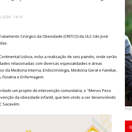
e 2026 - 14:10
Tratamento Cirúrgico da Obesidade (CRITCO) da ULS São José
adas.
ontinental Lisboa, inclui a realização de seis painéis, onde serão
idades relacionadas com diversas especialidades e áreas
o da Medicina Interna, Endocrinologia, Medicina Geral e Familiar,
ia, Fisiatria e Enfermagem.
rdado um projeto de intervenção comunitária, o "Menos Peso
venção da obesidade infantil, que tem vindo a ser desenvolvido
CC Sacavém.
PUB
N