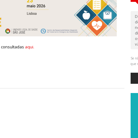
D
d
n
d
o
v
r consultadas
aqui.
Se nã
que 