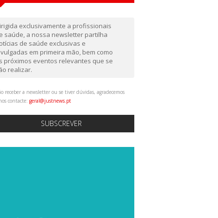
irigida exclusivamente a profissionais
e saúde, a nossa newsletter partilha
otícias de saúde exclusivas e
ivulgadas em primeira mão, bem como
s próximos eventos relevantes que se
ão realizar.
o receber a newsletter ou se tiver dúvidas, agradecemos
nos contacte:
geral@justnews.pt
SUBSCREVER