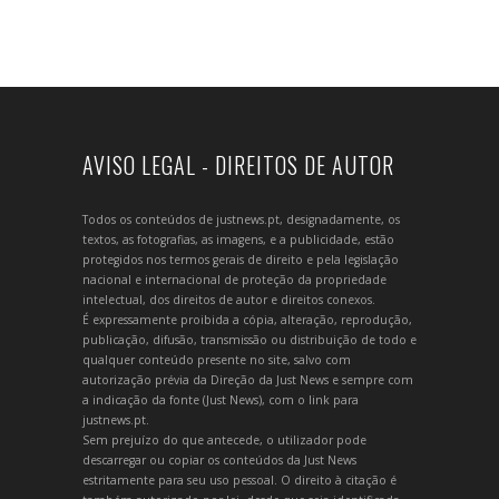
AVISO LEGAL - DIREITOS DE AUTOR
Todos os conteúdos de justnews.pt, designadamente, os
textos, as fotografias, as imagens, e a publicidade, estão
protegidos nos termos gerais de direito e pela legislação
nacional e internacional de proteção da propriedade
intelectual, dos direitos de autor e direitos conexos.
É expressamente proibida a cópia, alteração, reprodução,
publicação, difusão, transmissão ou distribuição de todo e
qualquer conteúdo presente no site, salvo com
autorização prévia da Direção da Just News e sempre com
a indicação da fonte (Just News), com o link para
justnews.pt.
Sem prejuízo do que antecede, o utilizador pode
descarregar ou copiar os conteúdos da Just News
estritamente para seu uso pessoal. O direito à citação é