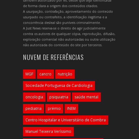
também autorizado por lei, desde que seja identificada
de forma clara a origem dos conteúdos citados.
A usurpação, contrafação, aproveitamento do conteúdo
usurpado ou contrafeito, a identificação ilegítima e a
concorrência desleal são puníveis criminalmente.
A Just News reserva-se o direito de agir judicialmente
contra os autores de qualquer cópia, reprodução, difusão,
exploração comercial não autorizadas ou outra utilização
não autorizada do conteúdo do site por terceiros.
NUVEM DE REFERÊNCIAS
MGF
cancro
nutrição
Sociedade Portuguesa de Cardiologia
oncologia
psiquiatria
saúde mental
pediatria
prémio
INEM
Centro Hospitalar e Universitário de Coimbra
Manuel Teixeira Veríssimo