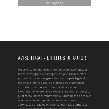
Ver Agenda
AVISO LEGAL - DIREITOS DE AUTOR
Todos os conteúdos de justnews.pt, designadamente, os
textos, as fotografias, as imagens, e a publicidade, estão
protegidos nos termos gerais de direito e pela legislação
nacional e internacional de proteção da propriedade
intelectual, dos direitos de autor e direitos conexos.
É expressamente proibida a cópia, alteração, reprodução,
publicação, difusão, transmissão ou distribuição de todo e
qualquer conteúdo presente no site, salvo com
autorização prévia da Direção da Just News e sempre com