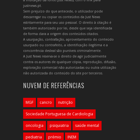
a indicação da fonte (Just News), com o link para
justnews.pt.
Sem prejuízo do que antecede, o utilizador pode
descarregar ou copiar os conteúdos da Just News
estritamente para seu uso pessoal. O direito à citação é
também autorizado por lei, desde que seja identificada
de forma clara a origem dos conteúdos citados.
A usurpação, contrafação, aproveitamento do conteúdo
usurpado ou contrafeito, a identificação ilegítima e a
concorrência desleal são puníveis criminalmente.
A Just News reserva-se o direito de agir judicialmente
contra os autores de qualquer cópia, reprodução, difusão,
exploração comercial não autorizadas ou outra utilização
não autorizada do conteúdo do site por terceiros.
NUVEM DE REFERÊNCIAS
MGF
cancro
nutrição
Sociedade Portuguesa de Cardiologia
oncologia
psiquiatria
saúde mental
pediatria
prémio
INEM