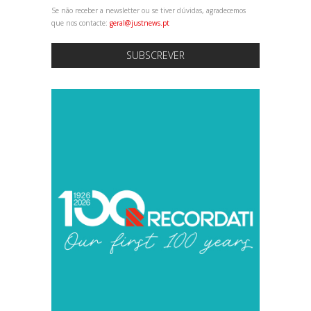
Se não receber a newsletter ou se tiver dúvidas, agradecemos
que nos contacte:
geral@justnews.pt
SUBSCREVER