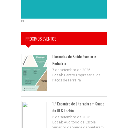
PUB
PRÓXIMOS EVENTOS
I Jornadas de Saúde Escolar e
Pediatria
7 de setembro de 2026
Local:
Centro Empresarial de
Paços de Ferreira
1.º Encontro de Literacia em Saúde
da ULS Lezíria
8 de setembro de 2026
Local:
Auditório da Escola
Superior de Saúde de Santarém