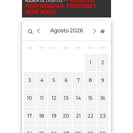
PEDOPSIQUIATRIA, PSICOLOGIA E
SAÚDE MENTAL
Agosto
2026
seg.
ter.
qua.
qui.
sex.
sáb.
dom.
1
2
3
4
5
6
7
8
9
10
11
12
13
14
15
16
17
18
19
20
21
22
23