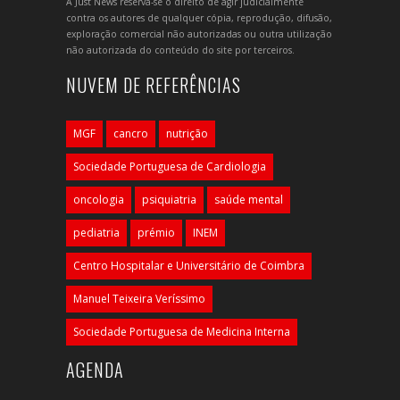
A Just News reserva-se o direito de agir judicialmente
contra os autores de qualquer cópia, reprodução, difusão,
exploração comercial não autorizadas ou outra utilização
não autorizada do conteúdo do site por terceiros.
NUVEM DE REFERÊNCIAS
MGF
cancro
nutrição
Sociedade Portuguesa de Cardiologia
oncologia
psiquiatria
saúde mental
pediatria
prémio
INEM
Centro Hospitalar e Universitário de Coimbra
Manuel Teixeira Veríssimo
Sociedade Portuguesa de Medicina Interna
AGENDA