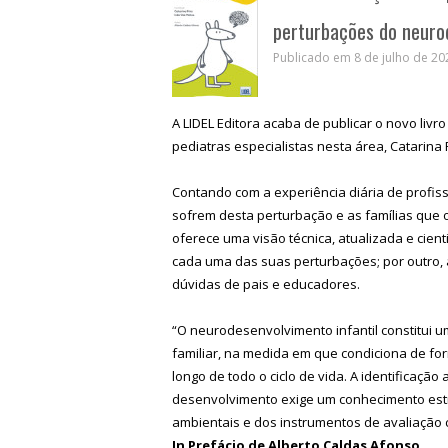
perturbações do neuro
Publicado em 8 de julho de 202
A LIDEL Editora acaba de publicar o novo li
pediatras especialistas nesta área, Catarina 
Contando com a experiência diária de profis
sofrem desta perturbação e as famílias que
oferece uma visão técnica, atualizada e cien
cada uma das suas perturbações; por outro, 
dúvidas de pais e educadores.
“O neurodesenvolvimento infantil constitui um 
familiar, na medida em que condiciona de for
longo de todo o ciclo de vida. A identificaç
desenvolvimento exige um conhecimento estr
ambientais e dos instrumentos de avaliação c
In Prefácio de Alberto Caldas Afonso
,