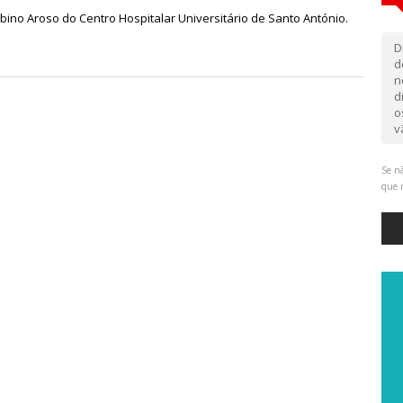
lbino Aroso do Centro Hospitalar Universitário de Santo António.
D
d
n
d
o
v
Se nã
que 