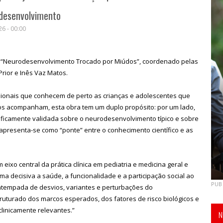
desenvolvimento
6 - 00:00
vro “Neurodesenvolvimento Trocado por Miúdos”, coordenado pelas
Prior e Inês Vaz Matos.
sionais que conhecem de perto as crianças e adolescentes que
 os acompanham, esta obra tem um duplo propósito: por um lado,
tificamente validada sobre o neurodesenvolvimento típico e sobre
apresenta-se como “ponte” entre o conhecimento científico e as
eixo central da prática clínica em pediatria e medicina geral e
ma decisiva a saúde, a funcionalidade e a participação social ao
PUB
ão atempada de desvios, variantes e perturbações do
uturado dos marcos esperados, dos fatores de risco biológicos e
linicamente relevantes.”
N