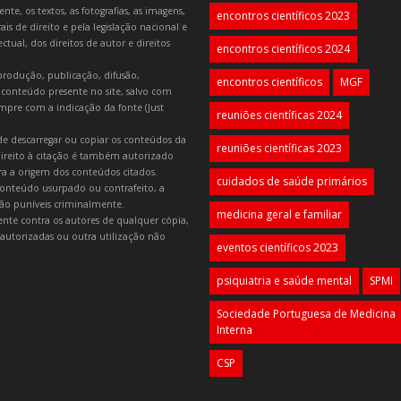
e, os textos, as fotografias, as imagens,
encontros científicos 2023
is de direito e pela legislação nacional e
tual, dos direitos de autor e direitos
encontros científicos 2024
produção, publicação, difusão,
encontros científicos
MGF
 conteúdo presente no site, salvo com
mpre com a indicação da fonte (Just
reuniões científicas 2024
e descarregar ou copiar os conteúdos da
reuniões científicas 2023
 direito à citação é também autorizado
ara a origem dos conteúdos citados.
cuidados de saúde primários
onteúdo usurpado ou contrafeito, a
 são puníveis criminalmente.
medicina geral e familiar
lmente contra os autores de qualquer cópia,
autorizadas ou outra utilização não
eventos científicos 2023
psiquiatria e saúde mental
SPMI
Sociedade Portuguesa de Medicina
Interna
CSP