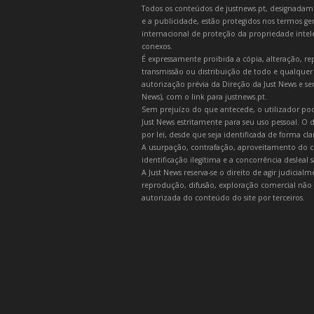
Todos os conteúdos de justnews.pt, designadament
e a publicidade, estão protegidos nos termos gera
internacional de proteção da propriedade intelec
conexos.
É expressamente proibida a cópia, alteração, re
transmissão ou distribuição de todo e qualquer
autorização prévia da Direção da Just News e se
News), com o link para justnews.pt.
Sem prejuízo do que antecede, o utilizador pod
Just News estritamente para seu uso pessoal. O
por lei, desde que seja identificada de forma cl
A usurpação, contrafação, aproveitamento do c
identificação ilegítima e a concorrência desleal
A Just News reserva-se o direito de agir judicia
reprodução, difusão, exploração comercial não 
autorizada do conteúdo do site por terceiros.