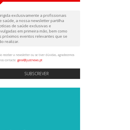
irigida exclusivamente a profissionais
e saúde, a nossa newsletter partilha
otícias de saúde exclusivas e
ivulgadas em primeira mão, bem como
s próximos eventos relevantes que se
ão realizar.
o receber a newsletter ou se tiver dúvidas, agradecemos
nos contacte:
geral@justnews.pt
SUBSCREVER