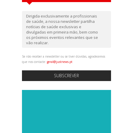
Dirigida exclusivamente a profissionais
de saúde, a nossa newsletter partilha
notícias de saúde exclusivas e
divulgadas em primeira mão, bem como
os próximos eventos relevantes que se
vão realizar.
Se não receber a newsletter ou se tiver dúvidas, agradecemos
que nos contacte:
geral@justnews.pt
SUBSCREVER