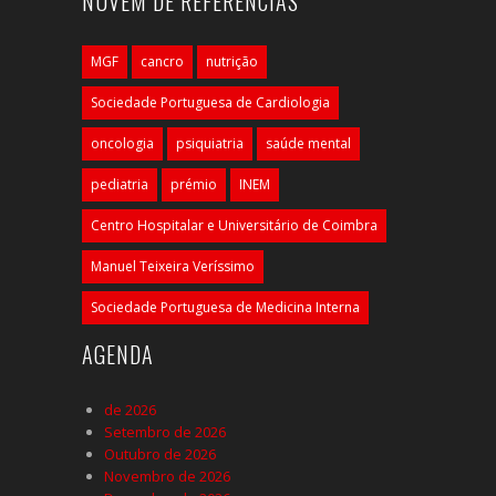
NUVEM DE REFERÊNCIAS
MGF
cancro
nutrição
Sociedade Portuguesa de Cardiologia
oncologia
psiquiatria
saúde mental
pediatria
prémio
INEM
Centro Hospitalar e Universitário de Coimbra
Manuel Teixeira Veríssimo
Sociedade Portuguesa de Medicina Interna
AGENDA
de 2026
Setembro de 2026
Outubro de 2026
Novembro de 2026