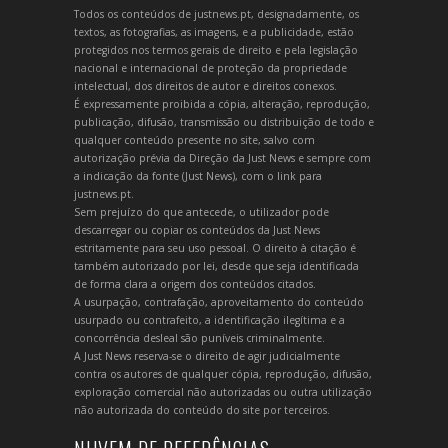
Todos os conteúdos de justnews.pt, designadamente, os
textos, as fotografias, as imagens, e a publicidade, estão
protegidos nos termos gerais de direito e pela legislação
nacional e internacional de proteção da propriedade
intelectual, dos direitos de autor e direitos conexos.
É expressamente proibida a cópia, alteração, reprodução,
publicação, difusão, transmissão ou distribuição de todo e
qualquer conteúdo presente no site, salvo com
autorização prévia da Direção da Just News e sempre com
a indicação da fonte (Just News), com o link para
justnews.pt.
Sem prejuízo do que antecede, o utilizador pode
descarregar ou copiar os conteúdos da Just News
estritamente para seu uso pessoal. O direito à citação é
também autorizado por lei, desde que seja identificada
de forma clara a origem dos conteúdos citados.
A usurpação, contrafação, aproveitamento do conteúdo
usurpado ou contrafeito, a identificação ilegítima e a
concorrência desleal são puníveis criminalmente.
A Just News reserva-se o direito de agir judicialmente
contra os autores de qualquer cópia, reprodução, difusão,
exploração comercial não autorizadas ou outra utilização
não autorizada do conteúdo do site por terceiros.