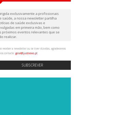
irigida exclusivamente a profissionais
e saúde, a nossa newsletter partilha
otícias de saúde exclusivas e
ivulgadas em primeira mão, bem como
s próximos eventos relevantes que se
ão realizar.
o receber a newsletter ou se tiver dúvidas, agradecemos
nos contacte:
geral@justnews.pt
SUBSCREVER