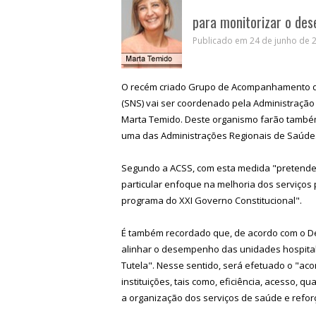
para monitorizar o de
Publicado em 24 de junho de 2
O recém criado Grupo de Acompanhamento do
(SNS) vai ser coordenado pela Administração
Marta Temido. Deste organismo farão também
uma das Administrações Regionais de Saúde
Segundo a ACSS, com
esta medida "pretende
particular enfoque na melhoria dos serviços 
programa do XXI Governo Constitucional".
É também recordado que, de acordo com o Des
alinhar o desempenho das unidades hospital
Tutela". Nesse sentido, será efetuado o "a
instituições, tais como, eficiência, acesso, q
a organização dos serviços de saúde e reforç