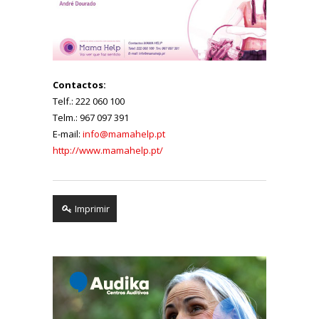
Contactos:
Telf.: 222 060 100
Telm.: 967 097 391
E-mail:
info@mamahelp.pt
http://www.mamahelp.pt/
Imprimir