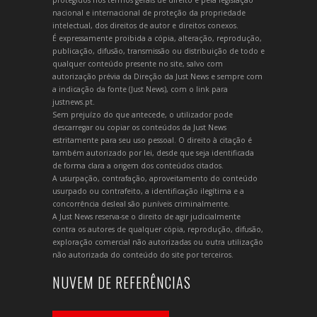
nacional e internacional de proteção da propriedade
intelectual, dos direitos de autor e direitos conexos.
É expressamente proibida a cópia, alteração, reprodução,
publicação, difusão, transmissão ou distribuição de todo e
qualquer conteúdo presente no site, salvo com
autorização prévia da Direção da Just News e sempre com
a indicação da fonte (Just News), com o link para
justnews.pt.
Sem prejuízo do que antecede, o utilizador pode
descarregar ou copiar os conteúdos da Just News
estritamente para seu uso pessoal. O direito à citação é
também autorizado por lei, desde que seja identificada
de forma clara a origem dos conteúdos citados.
A usurpação, contrafação, aproveitamento do conteúdo
usurpado ou contrafeito, a identificação ilegítima e a
concorrência desleal são puníveis criminalmente.
A Just News reserva-se o direito de agir judicialmente
contra os autores de qualquer cópia, reprodução, difusão,
exploração comercial não autorizadas ou outra utilização
não autorizada do conteúdo do site por terceiros.
NUVEM DE REFERÊNCIAS