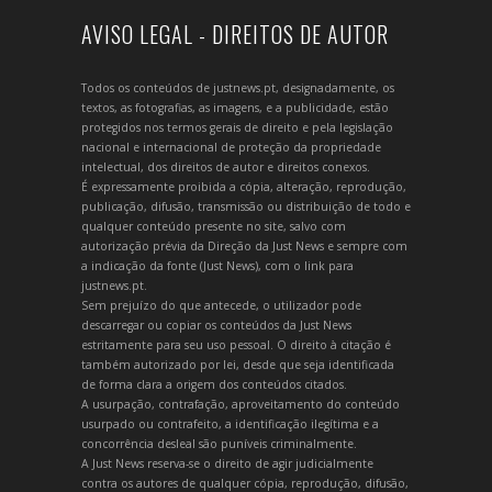
AVISO LEGAL - DIREITOS DE AUTOR
Todos os conteúdos de justnews.pt, designadamente, os
textos, as fotografias, as imagens, e a publicidade, estão
protegidos nos termos gerais de direito e pela legislação
nacional e internacional de proteção da propriedade
intelectual, dos direitos de autor e direitos conexos.
É expressamente proibida a cópia, alteração, reprodução,
publicação, difusão, transmissão ou distribuição de todo e
qualquer conteúdo presente no site, salvo com
autorização prévia da Direção da Just News e sempre com
a indicação da fonte (Just News), com o link para
justnews.pt.
Sem prejuízo do que antecede, o utilizador pode
descarregar ou copiar os conteúdos da Just News
estritamente para seu uso pessoal. O direito à citação é
também autorizado por lei, desde que seja identificada
de forma clara a origem dos conteúdos citados.
A usurpação, contrafação, aproveitamento do conteúdo
usurpado ou contrafeito, a identificação ilegítima e a
concorrência desleal são puníveis criminalmente.
A Just News reserva-se o direito de agir judicialmente
contra os autores de qualquer cópia, reprodução, difusão,