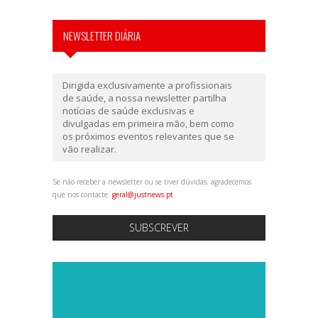
NEWSLETTER DIÁRIA
Dirigida exclusivamente a profissionais
de saúde, a nossa newsletter partilha
notícias de saúde exclusivas e
divulgadas em primeira mão, bem como
os próximos eventos relevantes que se
vão realizar.
Se não receber a newsletter ou se tiver dúvidas, agradecemos
que nos contacte:
geral@justnews.pt
SUBSCREVER