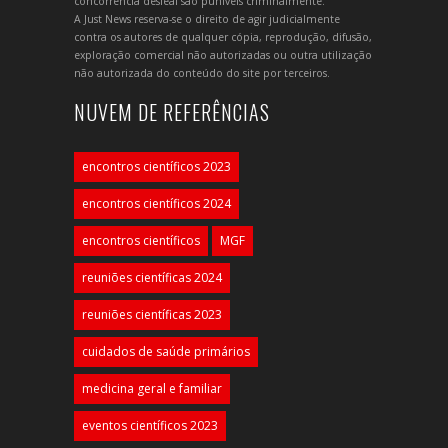
concorrência desleal são puníveis criminalmente.
A Just News reserva-se o direito de agir judicialmente
contra os autores de qualquer cópia, reprodução, difusão,
exploração comercial não autorizadas ou outra utilização
não autorizada do conteúdo do site por terceiros.
NUVEM DE REFERÊNCIAS
encontros científicos 2023
encontros científicos 2024
encontros científicos
MGF
reuniões científicas 2024
reuniões científicas 2023
cuidados de saúde primários
medicina geral e familiar
eventos científicos 2023