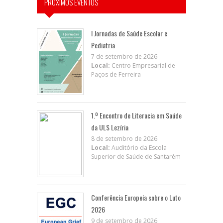
PRÓXIMOS EVENTOS
I Jornadas de Saúde Escolar e
Pediatria
7 de setembro de 2026
Local:
Centro Empresarial de
Paços de Ferreira
1.º Encontro de Literacia em Saúde
da ULS Lezíria
8 de setembro de 2026
Local:
Auditório da Escola
Superior de Saúde de Santarém
Conferência Europeia sobre o Luto
2026
9 de setembro de 2026