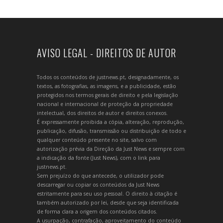
AVISO LEGAL - DIREITOS DE AUTOR
Todos os conteúdos de justnews.pt, designadamente, os
textos, as fotografias, as imagens, e a publicidade, estão
protegidos nos termos gerais de direito e pela legislação
nacional e internacional de proteção da propriedade
intelectual, dos direitos de autor e direitos conexos.
É expressamente proibida a cópia, alteração, reprodução,
publicação, difusão, transmissão ou distribuição de todo e
qualquer conteúdo presente no site, salvo com
autorização prévia da Direção da Just News e sempre com
a indicação da fonte (Just News), com o link para
justnews.pt.
Sem prejuízo do que antecede, o utilizador pode
descarregar ou copiar os conteúdos da Just News
estritamente para seu uso pessoal. O direito à citação é
também autorizado por lei, desde que seja identificada
de forma clara a origem dos conteúdos citados.
A usurpação, contrafação, aproveitamento do conteúdo