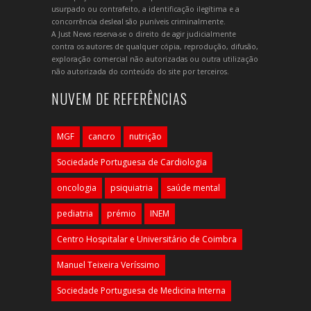
usurpado ou contrafeito, a identificação ilegítima e a
concorrência desleal são puníveis criminalmente.
A Just News reserva-se o direito de agir judicialmente
contra os autores de qualquer cópia, reprodução, difusão,
exploração comercial não autorizadas ou outra utilização
não autorizada do conteúdo do site por terceiros.
NUVEM DE REFERÊNCIAS
MGF
cancro
nutrição
Sociedade Portuguesa de Cardiologia
oncologia
psiquiatria
saúde mental
pediatria
prémio
INEM
Centro Hospitalar e Universitário de Coimbra
Manuel Teixeira Veríssimo
Sociedade Portuguesa de Medicina Interna