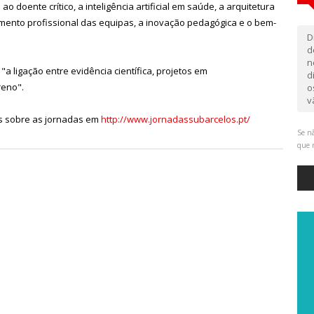
 doente crítico, a inteligência artificial em saúde, a arquitetura
imento profissional das equipas, a inovação pedagógica e o bem-
D
d
n
 "a ligação entre evidência científica, projetos em
d
reno".
o
v
s sobre as jornadas em
http://www.jornadassubarcelos.pt/
Se nã
que 