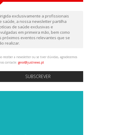
irigida exclusivamente a profissionais
e saúde, a nossa newsletter partilha
otícias de saúde exclusivas e
ivulgadas em primeira mão, bem como
s próximos eventos relevantes que se
ão realizar.
o receber a newsletter ou se tiver dúvidas, agradecemos
nos contacte:
geral@justnews.pt
SUBSCREVER