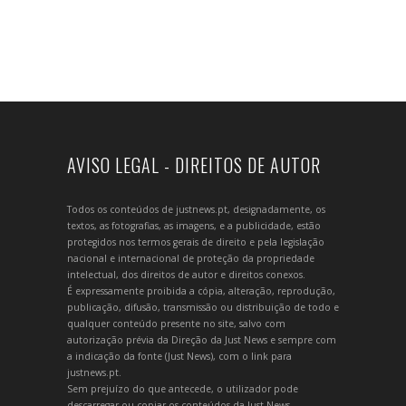
AVISO LEGAL - DIREITOS DE AUTOR
Todos os conteúdos de justnews.pt, designadamente, os
textos, as fotografias, as imagens, e a publicidade, estão
protegidos nos termos gerais de direito e pela legislação
nacional e internacional de proteção da propriedade
intelectual, dos direitos de autor e direitos conexos.
É expressamente proibida a cópia, alteração, reprodução,
publicação, difusão, transmissão ou distribuição de todo e
qualquer conteúdo presente no site, salvo com
autorização prévia da Direção da Just News e sempre com
a indicação da fonte (Just News), com o link para
justnews.pt.
Sem prejuízo do que antecede, o utilizador pode
descarregar ou copiar os conteúdos da Just News