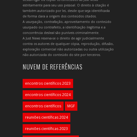
estritamente para seu uso pessoal. O direito à citação é
também autorizado por lei, desde que seja identificada
de forma clara a origem dos conteúdos citados.
A usurpação, contrafação, aproveitamento do conteúdo
usurpado ou contrafeito, a identificação ilegítima e a
concorrência desleal são puníveis criminalmente.
A Just News reserva-se o direito de agir judicialmente
contra os autores de qualquer cópia, reprodução, difusão,
exploração comercial não autorizadas ou outra utilização
não autorizada do conteúdo do site por terceiros.
NUVEM DE REFERÊNCIAS
encontros científicos 2023
encontros científicos 2024
encontros científicos
MGF
reuniões científicas 2024
reuniões científicas 2023