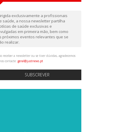
irigida exclusivamente a profissionais
e saúde, a nossa newsletter partilha
otícias de saúde exclusivas e
ivulgadas em primeira mão, bem como
s próximos eventos relevantes que se
ão realizar.
o receber a newsletter ou se tiver dúvidas, agradecemos
nos contacte:
geral@justnews.pt
SUBSCREVER