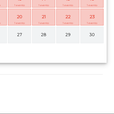
o
1
evento
1
evento
1
evento
1
evento
20
21
22
23
o
1
evento
1
evento
1
evento
1
evento
27
28
29
30