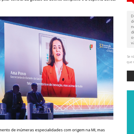
D
d
n
d
o
v
Se nã
que 
imento de inúmeras especialidades com origem na MI, mas