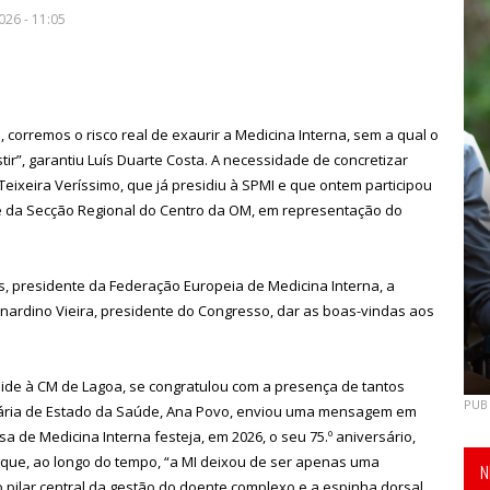
26 - 11:05
orremos o risco real de exaurir a Medicina Interna, sem a qual o
ir”, garantiu Luís Duarte Costa. A necessidade de concretizar
Teixeira Veríssimo, que já presidiu à SPMI e que ontem participou
e da Secção Regional do Centro da OM, em representação do
 presidente da Federação Europeia de Medicina Interna, a
ardino Vieira, presidente do Congresso, dar as boas-vindas aos
ide à CM de Lagoa, se congratulou com a presença de tantos
PUB
etária de Estado da Saúde, Ana Povo, enviou uma mensagem em
de Medicina Interna festeja, em 2026, o seu 75.º aniversário,
o que, ao longo do tempo, “a MI deixou de ser apenas uma
N
 pilar central da gestão do doente complexo e a espinha dorsal