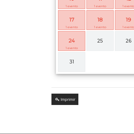
1
evento
1
evento
1
event
17
18
19
1
evento
1
evento
1
event
24
25
26
1
evento
31
Imprimir