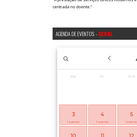
centrada no doente.”
AGENDA DE EVENTOS -
GERAL
seg.
ter.
qua.
3
4
5
1
evento
1
evento
1
event
10
11
12