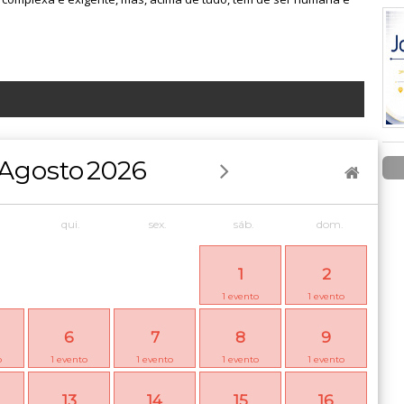
Agosto
2026
qui.
sex.
sáb.
dom.
1
2
1
evento
1
evento
6
7
8
9
o
1
evento
1
evento
1
evento
1
evento
13
14
15
16