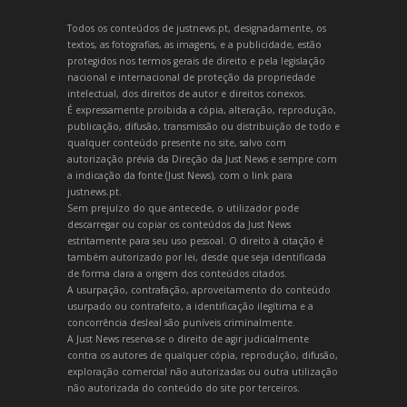
Todos os conteúdos de justnews.pt, designadamente, os
textos, as fotografias, as imagens, e a publicidade, estão
protegidos nos termos gerais de direito e pela legislação
nacional e internacional de proteção da propriedade
intelectual, dos direitos de autor e direitos conexos.
É expressamente proibida a cópia, alteração, reprodução,
publicação, difusão, transmissão ou distribuição de todo e
qualquer conteúdo presente no site, salvo com
autorização prévia da Direção da Just News e sempre com
a indicação da fonte (Just News), com o link para
justnews.pt.
Sem prejuízo do que antecede, o utilizador pode
descarregar ou copiar os conteúdos da Just News
estritamente para seu uso pessoal. O direito à citação é
também autorizado por lei, desde que seja identificada
de forma clara a origem dos conteúdos citados.
A usurpação, contrafação, aproveitamento do conteúdo
usurpado ou contrafeito, a identificação ilegítima e a
concorrência desleal são puníveis criminalmente.
A Just News reserva-se o direito de agir judicialmente
contra os autores de qualquer cópia, reprodução, difusão,
exploração comercial não autorizadas ou outra utilização
não autorizada do conteúdo do site por terceiros.