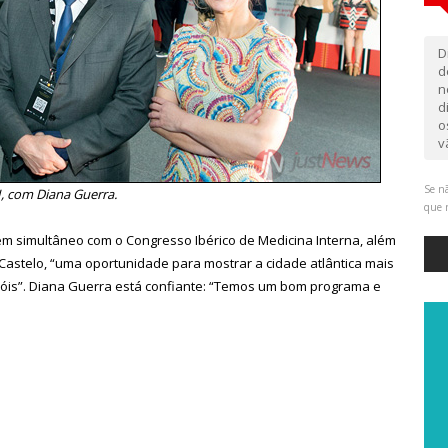
D
d
n
d
o
v
Se nã
I, com Diana Guerra.
que 
 em simultâneo com o Congresso Ibérico de Medicina Interna, além
Castelo, “uma oportunidade para mostrar a cidade atlântica mais
hóis”. Diana Guerra está confiante: “Temos um bom programa e