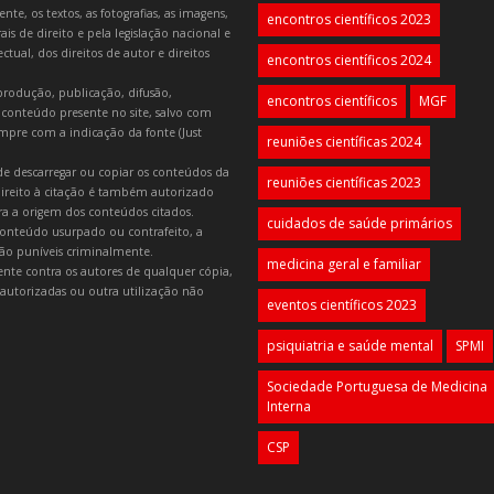
e, os textos, as fotografias, as imagens,
encontros científicos 2023
is de direito e pela legislação nacional e
tual, dos direitos de autor e direitos
encontros científicos 2024
produção, publicação, difusão,
encontros científicos
MGF
 conteúdo presente no site, salvo com
mpre com a indicação da fonte (Just
reuniões científicas 2024
e descarregar ou copiar os conteúdos da
reuniões científicas 2023
 direito à citação é também autorizado
ara a origem dos conteúdos citados.
cuidados de saúde primários
onteúdo usurpado ou contrafeito, a
 são puníveis criminalmente.
medicina geral e familiar
lmente contra os autores de qualquer cópia,
autorizadas ou outra utilização não
eventos científicos 2023
psiquiatria e saúde mental
SPMI
Sociedade Portuguesa de Medicina
Interna
CSP