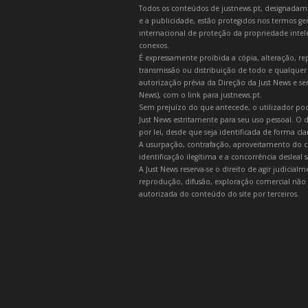
Todos os conteúdos de justnews.pt, designadament
e a publicidade, estão protegidos nos termos gera
internacional de proteção da propriedade intelec
conexos.
É expressamente proibida a cópia, alteração, re
transmissão ou distribuição de todo e qualquer
autorização prévia da Direção da Just News e se
News), com o link para justnews.pt.
Sem prejuízo do que antecede, o utilizador pod
Just News estritamente para seu uso pessoal. O
por lei, desde que seja identificada de forma cl
A usurpação, contrafação, aproveitamento do c
identificação ilegítima e a concorrência desleal
A Just News reserva-se o direito de agir judicia
reprodução, difusão, exploração comercial não 
autorizada do conteúdo do site por terceiros.