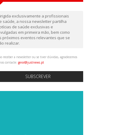
irigida exclusivamente a profissionais
e saúde, a nossa newsletter partilha
otícias de saúde exclusivas e
ivulgadas em primeira mão, bem como
s próximos eventos relevantes que se
ão realizar.
o receber a newsletter ou se tiver dúvidas, agradecemos
nos contacte:
geral@justnews.pt
SUBSCREVER