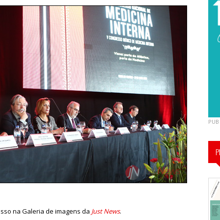
PUB
P
esso na Galeria de imagens da
Just News
.