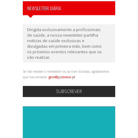
NEWSLETTER DIÁRIA
Dirigida exclusivamente a profissionais
de saúde, a nossa newsletter partilha
notícias de saúde exclusivas e
divulgadas em primeira mão, bem como
os próximos eventos relevantes que se
vão realizar.
Se não receber a newsletter ou se tiver dúvidas, agradecemos
que nos contacte:
geral@justnews.pt
SUBSCREVER