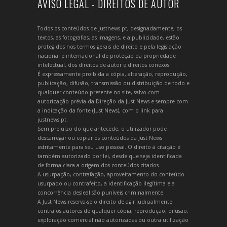
AVISO LEGAL - DIREITOS DE AUTOR
Todos os conteúdos de justnews.pt, designadamente, os
textos, as fotografias, as imagens, e a publicidade, estão
protegidos nos termos gerais de direito e pela legislação
nacional e internacional de proteção da propriedade
intelectual, dos direitos de autor e direitos conexos.
É expressamente proibida a cópia, alteração, reprodução,
publicação, difusão, transmissão ou distribuição de todo e
qualquer conteúdo presente no site, salvo com
autorização prévia da Direção da Just News e sempre com
a indicação da fonte (Just News), com o link para
justnews.pt.
Sem prejuízo do que antecede, o utilizador pode
descarregar ou copiar os conteúdos da Just News
estritamente para seu uso pessoal. O direito à citação é
também autorizado por lei, desde que seja identificada
de forma clara a origem dos conteúdos citados.
A usurpação, contrafação, aproveitamento do conteúdo
usurpado ou contrafeito, a identificação ilegítima e a
concorrência desleal são puníveis criminalmente.
A Just News reserva-se o direito de agir judicialmente
contra os autores de qualquer cópia, reprodução, difusão,
exploração comercial não autorizadas ou outra utilização