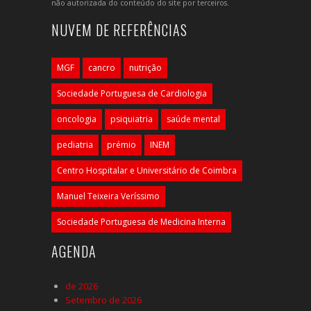
não autorizada do conteúdo do site por terceiros.
NUVEM DE REFERÊNCIAS
MGF
cancro
nutrição
Sociedade Portuguesa de Cardiologia
oncologia
psiquiatria
saúde mental
pediatria
prémio
INEM
Centro Hospitalar e Universitário de Coimbra
Manuel Teixeira Veríssimo
Sociedade Portuguesa de Medicina Interna
AGENDA
de 2026
Setembro de 2026