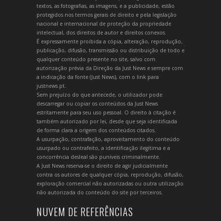
textos, as fotografias, as imagens, e a publicidade, estão
protegidos nos termos gerais de direito e pela legislação
nacional e internacional de proteção da propriedade
intelectual, dos direitos de autor e direitos conexos.
É expressamente proibida a cópia, alteração, reprodução,
publicação, difusão, transmissão ou distribuição de todo e
qualquer conteúdo presente no site, salvo com
autorização prévia da Direção da Just News e sempre com
a indicação da fonte (Just News), com o link para
justnews.pt.
Sem prejuízo do que antecede, o utilizador pode
descarregar ou copiar os conteúdos da Just News
estritamente para seu uso pessoal. O direito à citação é
também autorizado por lei, desde que seja identificada
de forma clara a origem dos conteúdos citados.
A usurpação, contrafação, aproveitamento do conteúdo
usurpado ou contrafeito, a identificação ilegítima e a
concorrência desleal são puníveis criminalmente.
A Just News reserva-se o direito de agir judicialmente
contra os autores de qualquer cópia, reprodução, difusão,
exploração comercial não autorizadas ou outra utilização
não autorizada do conteúdo do site por terceiros.
NUVEM DE REFERÊNCIAS