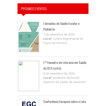
PRÓXIMOS EVENTOS
I Jornadas de Saúde Escolar e
Pediatria
7 de setembro de 2026
Local:
Centro Empresarial de
Paços de Ferreira
1.º Encontro de Literacia em Saúde
da ULS Lezíria
8 de setembro de 2026
Local:
Auditório da Escola
Superior de Saúde de Santarém
Conferência Europeia sobre o Luto