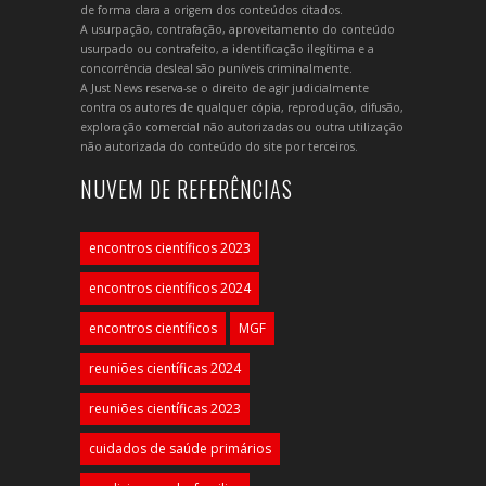
de forma clara a origem dos conteúdos citados.
A usurpação, contrafação, aproveitamento do conteúdo
usurpado ou contrafeito, a identificação ilegítima e a
concorrência desleal são puníveis criminalmente.
A Just News reserva-se o direito de agir judicialmente
contra os autores de qualquer cópia, reprodução, difusão,
exploração comercial não autorizadas ou outra utilização
não autorizada do conteúdo do site por terceiros.
NUVEM DE REFERÊNCIAS
encontros científicos 2023
encontros científicos 2024
encontros científicos
MGF
reuniões científicas 2024
reuniões científicas 2023
cuidados de saúde primários