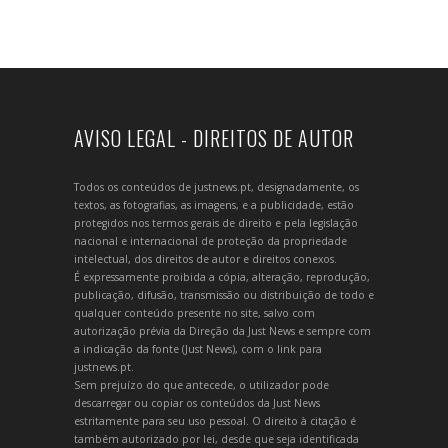
AVISO LEGAL - DIREITOS DE AUTOR
Todos os conteúdos de justnews.pt, designadamente, os
textos, as fotografias, as imagens, e a publicidade, estão
protegidos nos termos gerais de direito e pela legislação
nacional e internacional de proteção da propriedade
intelectual, dos direitos de autor e direitos conexos.
É expressamente proibida a cópia, alteração, reprodução,
publicação, difusão, transmissão ou distribuição de todo e
qualquer conteúdo presente no site, salvo com
autorização prévia da Direção da Just News e sempre com
a indicação da fonte (Just News), com o link para
justnews.pt.
Sem prejuízo do que antecede, o utilizador pode
descarregar ou copiar os conteúdos da Just News
estritamente para seu uso pessoal. O direito à citação é
também autorizado por lei, desde que seja identificada