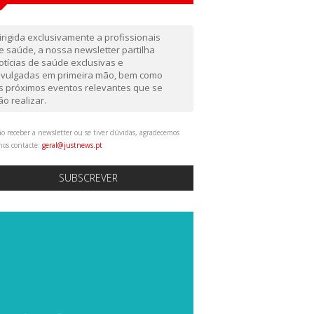
irigida exclusivamente a profissionais
e saúde, a nossa newsletter partilha
otícias de saúde exclusivas e
ivulgadas em primeira mão, bem como
s próximos eventos relevantes que se
ão realizar.
o receber a newsletter ou se tiver dúvidas, agradecemos
nos contacte:
geral@justnews.pt
SUBSCREVER