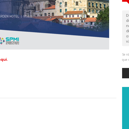
D
d
n
d
o
v
Se nã
aqui.
que 