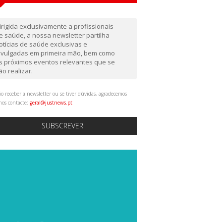
irigida exclusivamente a profissionais
e saúde, a nossa newsletter partilha
otícias de saúde exclusivas e
ivulgadas em primeira mão, bem como
s próximos eventos relevantes que se
ão realizar.
o receber a newsletter ou se tiver dúvidas, agradecemos
nos contacte:
geral@justnews.pt
SUBSCREVER