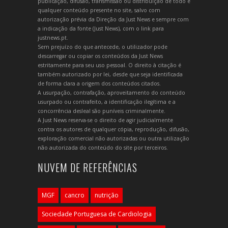
publicação, difusão, transmissão ou distribuição de todo e
qualquer conteúdo presente no site, salvo com
autorização prévia da Direção da Just News e sempre com
a indicação da fonte (Just News), com o link para
justnews.pt.
Sem prejuízo do que antecede, o utilizador pode
descarregar ou copiar os conteúdos da Just News
estritamente para seu uso pessoal. O direito à citação é
também autorizado por lei, desde que seja identificada
de forma clara a origem dos conteúdos citados.
A usurpação, contrafação, aproveitamento do conteúdo
usurpado ou contrafeito, a identificação ilegítima e a
concorrência desleal são puníveis criminalmente.
A Just News reserva-se o direito de agir judicialmente
contra os autores de qualquer cópia, reprodução, difusão,
exploração comercial não autorizadas ou outra utilização
não autorizada do conteúdo do site por terceiros.
NUVEM DE REFERÊNCIAS
MGF
cancro
nutrição
Sociedade Portuguesa de Cardiologia