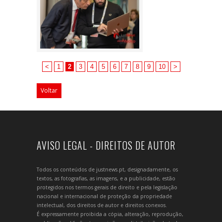
<
1
2
3
4
5
6
7
8
9
10
>
Voltar
AVISO LEGAL - DIREITOS DE AUTOR
Todos os conteúdos de justnews.pt, designadamente, os
textos, as fotografias, as imagens, e a publicidade, estão
protegidos nos termos gerais de direito e pela legislação
nacional e internacional de proteção da propriedade
intelectual, dos direitos de autor e direitos conexos.
É expressamente proibida a cópia, alteração, reprodução,