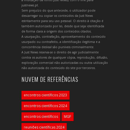
a indicação da fonte (Just News), com o link para
justnews.pt.
Sem prejuízo do que antecede, o utilizador pode
descarregar ou copiar os conteúdos da Just News
estritamente para seu uso pessoal. O direito à citação é
também autorizado por lei, desde que seja identificada
de forma clara a origem dos conteúdos citados.
A usurpação, contrafação, aproveitamento do conteúdo
usurpado ou contrafeito, a identificação ilegítima e a
concorrência desleal são puníveis criminalmente.
A Just News reserva-se o direito de agir judicialmente
contra os autores de qualquer cópia, reprodução, difusão,
exploração comercial não autorizadas ou outra utilização
não autorizada do conteúdo do site por terceiros.
NUVEM DE REFERÊNCIAS
encontros científicos 2023
encontros científicos 2024
encontros científicos
MGF
reuniões científicas 2024