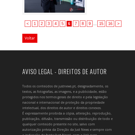
<
1
2
3
4
5
6
7
8
9
...
15
16
>
Voltar
AVISO LEGAL - DIREITOS DE AUTOR
Todos os conteúdos de justnews.pt, designadamente, os
textos, as fotografias, as imagens, e a publicidade, estão
protegidos nos termos gerais de direito e pela legislação
nacional e internacional de proteção da propriedade
intelectual, dos direitos de autor e direitos conexos.
É expressamente proibida a cópia, alteração, reprodução,
publicação, difusão, transmissão ou distribuição de todo e
qualquer conteúdo presente no site, salvo com
autorização prévia da Direção da Just News e sempre com